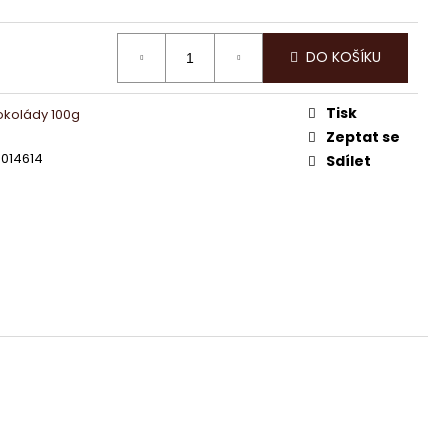
DT EXCELLENCE 70%
DO KOŠÍKU
Tisk
okolády 100g
Zeptat se
014614
Sdílet