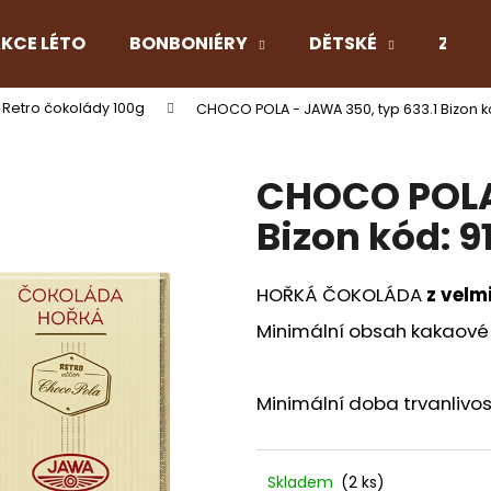
KCE LÉTO
BONBONIÉRY
DĚTSKÉ
Z LÁS
Retro čokolády 100g
CHOCO POLA - JAWA 350, typ 633.1 Bizon k
Co potřebujete najít?
CHOCO POLA 
HLEDAT
Bizon kód: 
HOŘKÁ ČOKOLÁDA
z velm
Doporučujeme
Minimální obsah kakaové 
Minimální doba trvanlivos
Skladem
(2 ks)