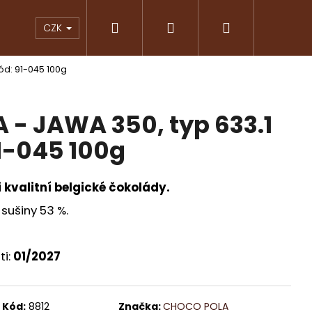
Hledat
Přihlášení
Nákupní
KY
ČOKOLÁDY
ZNAČKOVÁ KÁVA
PRAL
CZK
ód: 91-045 100g
košík
- JAWA 350, typ 633.1
91-045 100g
i kvalitní belgické čokolády.
sušiny 53 %.
ti:
01/2027
Následující
Kód:
8812
Značka:
CHOCO POLA