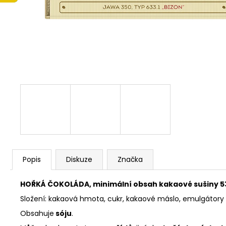
LINDT LINDOR PRALINKY BÍLÁ ČOKOLÁDA
12,5G (8 KS 100G 104,-)(4 KS 50G 52,-)
13 Kč
Popis
Diskuze
Značka
HOŘKÁ ČOKOLÁDA, minimální obsah kakaové sušiny 5
Složení: kakaová hmota, cukr, kakaové máslo, emulgátory 
Obsahuje
sóju
.