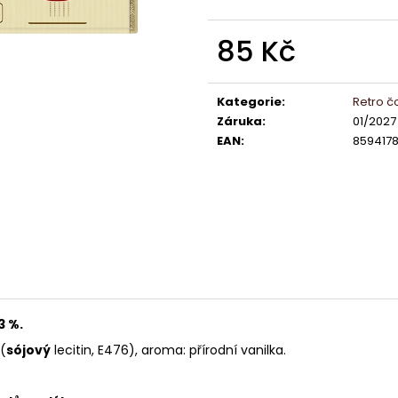
LINDOR PRALINKY HOŘKÁ ČOKOLÁDA
ČOKOLÁDKY LIN
60% 12,5G
KAKAA 5,5 G
85 Kč
13 Kč
5 Kč
Měrná
cena:
Kategorie
:
Retro č
Záruka
:
01/2027
EAN
:
8594178
3 %.
(
sójový
lecitin
, E476), aroma: přírodní vanilka.