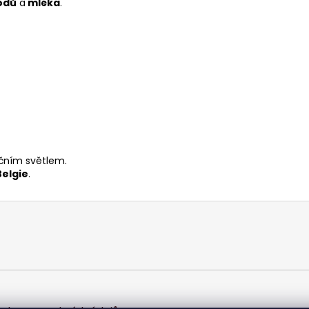
odů
a
mléka
.
ečním světlem.
Belgie
.