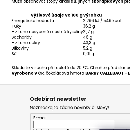
Může obsahovat stopy
arašídů
, jiných
skořápkových pl
Výživové údaje ve 100 g výrobku
Energetická hodnota
2 296 kJ / 549 kcal
Tuky
36,2 g
- z toho nasycené mastné kyseliny
21,7 g
Sacharidy
46 g
- z toho cukry
43,3 g
Bílkoviny
5,2 g
Sůl
0,01 g
Skladujte v suchu při teplotě do 20 °C. Chraňte před slun
Vyrobeno v ČR
, čokoládová hmota
BARRY CALLEBAUT - 
Z
á
Odebírat newsletter
p
Nezmeškejte žádné novinky či slevy!
a
t
E-mail
í