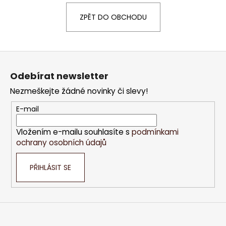
a
ZPĚT DO OBCHODU
j
í
t
Z
?
á
Odebírat newsletter
p
Nezmeškejte žádné novinky či slevy!
a
t
E-mail
HLEDAT
í
Vložením e-mailu souhlasíte s
podmínkami
ochrany osobních údajů
D
PŘIHLÁSIT SE
o
p
o
r
u