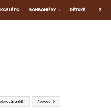
KCE LÉTO
BONBONIÉRY
DĚTSKÉ
Z LÁS
Co potřebujete najít?
HLEDAT
Doporučujeme
ejprodávanější
Abecedně