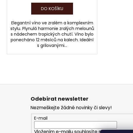
DO KOŠÍKU
Elegantní víno ve zralém a komplexním
stylu. Plynulá harmonie zralých melounů
s nádechem tropických chutí. Víno bylo
ponecháno 12 měsíců na kalech. Ideální
s grilovanými...
Z
á
Odebírat newsletter
p
Nezmeškejte žádné novinky či slevy!
a
t
E-mail
í
Vložením e-mailu souhlasíte s
podmínkami o