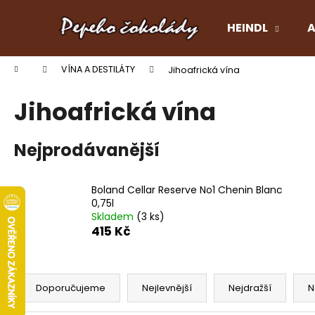
K
Přejít
na
o
HEINDL
A
obsah
Zpět
Zpět
š
do
do
í
Domů
VÍNA A DESTILÁTY
Jihoafrická vína
k
obchodu
obchodu
Jihoafrická vína
Nejprodávanější
Boland Cellar Reserve No1 Chenin Blanc
0,75l
Skladem
(3 ks)
415 Kč
Ř
a
Doporučujeme
Nejlevnější
Nejdražší
N
z