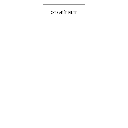
LINDOR PRALINKY HOŘKÁ ČOKOLÁDA
ČOKOLÁDKY LIN
60% 12,5G
KAKAA 5,5 G
OTEVŘÍT FILTR
13 Kč
5 Kč