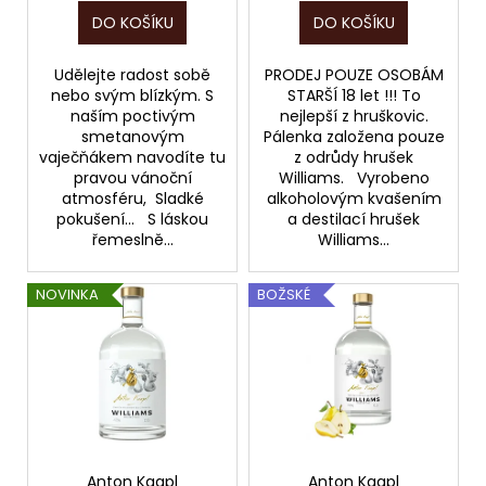
t
DO KOŠÍKU
DO KOŠÍKU
ů
Udělejte radost sobě
PRODEJ POUZE OSOBÁM
nebo svým blízkým. S
STARŠÍ 18 let !!! To
naším poctivým
nejlepší z hruškovic.
smetanovým
Pálenka založena pouze
vaječňákem navodíte tu
z odrůdy hrušek
pravou vánoční
Williams. Vyrobeno
atmosféru, Sladké
alkoholovým kvašením
pokušení... S láskou
a destilací hrušek
řemeslně...
Williams...
NOVINKA
BOŽSKÉ
Anton Kaapl
Anton Kaapl