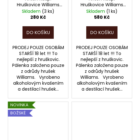
Hruškovice Williams
Hruškovice Williams
47% 0,2l
47% 0,5l
Skladem
(3 ks)
Skladem
(1 ks)
280 Kč
580 Kč
DO KOŠÍKU
DO KOŠÍKU
PRODEJ POUZE OSOBÁM
PRODEJ POUZE OSOBÁM
STARŠÍ 18 let !!! To
STARŠÍ 18 let !!! To
nejlepší z hruškovic.
nejlepší z hruškovic.
Pálenka založena pouze
Pálenka založena pouze
z odrůdy hrušek
z odrůdy hrušek
Williams. Vyrobeno
Williams. Vyrobeno
alkoholovým kvašením
alkoholovým kvašením
a destilací hrušek...
a destilací hrušek...
NOVINKA
BOŽSKÉ