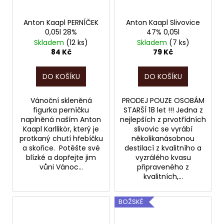
Anton Kaapl PERNÍČEK
Anton Kaapl Slivovice
0,05l 28%
47% 0,05l
Skladem
(12 ks)
Skladem
(7 ks)
84 Kč
79 Kč
DO KOŠÍKU
DO KOŠÍKU
Vánoční skleněná
PRODEJ POUZE OSOBÁM
figurka perníčku
STARŠÍ 18 let !!! Jedna z
naplněná naším Anton
nejlepších z prvotřídních
Kaapl Karllikör, který je
slivovic se vyrábí
protkaný chutí hřebíčku
několikanásobnou
a skořice. Potěšte své
destilací z kvalitního a
blízké a dopřejte jim
vyzrálého kvasu
vůni Vánoc...
připraveného z
kvalitních,...
BOŽSKÉ