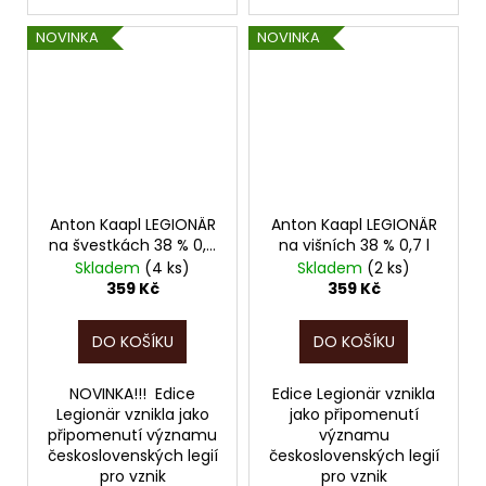
NOVINKA
NOVINKA
Anton Kaapl LEGIONÄR
Anton Kaapl LEGIONÄR
na švestkách 38 % 0,7
na višních 38 % 0,7 l
l
Skladem
(4 ks)
Skladem
(2 ks)
359 Kč
359 Kč
DO KOŠÍKU
DO KOŠÍKU
NOVINKA!!! Edice
Edice Legionär vznikla
Legionär vznikla jako
jako připomenutí
připomenutí významu
významu
československých legií
československých legií
pro vznik
pro vznik