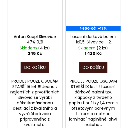
1 600 KČ
–11 %
Anton Kaapl Slivovice
Luxusní dárkové balení
47% 0,2l
1x0,5l Slivovice + 2
skleničky Anton Kaapl
Skladem
(4 ks)
Skladem
(2 ks)
245 Kč
1 420 Kč
DO KOŠÍKU
DO KOŠÍKU
PRODEJ POUZE OSOBÁM
PRODEJ POUZE OSOBÁM
STARŠÍ 18 let !!! Jedna z
STARŠÍ 18 let !!! Luxusní
nejlepších z prvotřídních
dárková balení tzv.
slivovic se vyrábí
klapboxy z tvrdého
několikanásobnou
papíru tloušťky 1,4 mm s
destilací z kvalitního a
ofsetovým barevným
vyzrálého kvasu
tiskem a matnou
připraveného z
laminací naplněné lahví
kvalitních,...
našeho...