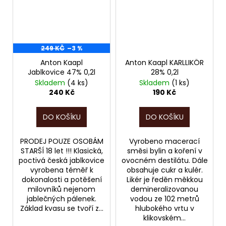
249 KČ
–3 %
Anton Kaapl
Anton Kaapl KARLLIKÖR
Jablkovice 47% 0,2l
28% 0,2l
Skladem
(4 ks)
Skladem
(1 ks)
240 Kč
190 Kč
DO KOŠÍKU
DO KOŠÍKU
PRODEJ POUZE OSOBÁM
Vyrobeno macerací
STARŠÍ 18 let !!! Klasická,
směsi bylin a koření v
poctivá česká jablkovice
ovocném destilátu. Dále
vyrobena téměř k
obsahuje cukr a kulér.
dokonalosti a potěšení
Likér je ředěn měkkou
milovníků nejenom
demineralizovanou
jablečných pálenek.
vodou ze 102 metrů
Základ kvasu se tvoří z...
hlubokého vrtu v
klikovském...