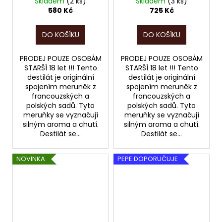
Skladem
(2 ks)
Skladem
(3 ks)
580 Kč
725 Kč
DO KOŠÍKU
DO KOŠÍKU
PRODEJ POUZE OSOBÁM
PRODEJ POUZE OSOBÁM
STARŠÍ 18 let !!! Tento
STARŠÍ 18 let !!! Tento
destilát je originální
destilát je originální
spojením meruněk z
spojením meruněk z
francouzských a
francouzských a
polských sadů. Tyto
polských sadů. Tyto
meruňky se vyznačují
meruňky se vyznačují
silným aroma a chutí.
silným aroma a chutí.
Destilát se...
Destilát se...
NOVINKA
PEPE DOPORUČUJE