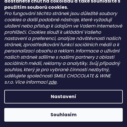
dostanete chuť na čokoládu a také souhlasíte s
Pepeho čokolády
použitím souborů cookies.
pepehocokolady.cz
Pro fungování těchto stránek jsou důležité soubory
cookies a další podobné nástroje, které vyžadují
uložení nebo přístup k údajům ve Vašem internetové
Informace pro vás
prohlížeči. Cookies slouží k ukládání Vašeho
nastavení a preferencí, analýze návštěvnosti našich
Kontakt
stránek, zprostředkování funkcí sociálních médií a k
Obchodní podmínky
personalizaci obsahu a reklam. Informace o užívání
Podmínky ochrany osobních údajů - GDPR
našich stránek sdílíme s našimi partnery z oblasti
sociálních médií, reklamy a analytiky. Svůj případný
souhlas, který je pro vybrané činnosti nezbytný,
Facebook
udělujete společnosti SMILE CHOCOLATE & WINE
s.r.o. Více informací
zde
.
Nastavení
Vytvořil Shoptet
Copyright 2026
PEPEHO ČOKOLÁDY s.r.o.
. Všechna práva
Souhlasím
vyhrazena.