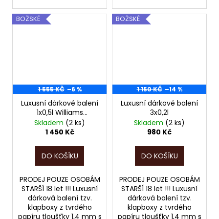
BOŽSKÉ
BOŽSKÉ
1 555 KČ
–6 %
1 150 KČ
–14 %
Luxusní dárkové balení
Luxusní dárkové balení
1x0,5l Williams
3x0,2l
Hruškovice + 2
Skladem
(2 ks)
Skladem
(2 ks)
skleničky Anton Kaapl
1 450 Kč
980 Kč
DO KOŠÍKU
DO KOŠÍKU
PRODEJ POUZE OSOBÁM
PRODEJ POUZE OSOBÁM
STARŠÍ 18 let !!! Luxusní
STARŠÍ 18 let !!! Luxusní
dárková balení tzv.
dárková balení tzv.
klapboxy z tvrdého
klapboxy z tvrdého
papíru tloušťky 1,4 mm s
papíru tloušťky 1,4 mm s