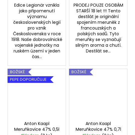
Edice Legionär vznikla
PRODEJ POUZE OSOBÁM
jako připomenutí
STARŠÍ 18 let !!! Tento
významu
destilát je originální
československých legií
spojením meruněk z
pro vznik
francouzských a
Československa v roce
polských sadů. Tyto
1918. Naše dobrovolnické
meruňky se vyznačují
vojenské jednotky na
silným aroma a chutí.
ruském území v jeden
Destilát se...
čas...
BOŽSKÉ
BOŽSKÉ
PEPE DOPORUČUJE
Anton Kaapl
Anton Kaapl
Meruňkovice 47% 0,5l
Meruňkovice 47% 0,7l