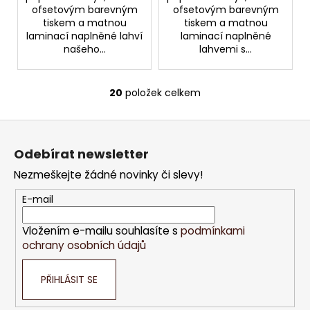
ofsetovým barevným
ofsetovým barevným
tiskem a matnou
tiskem a matnou
laminací naplněné lahví
laminací naplněné
našeho...
lahvemi s...
20
položek celkem
O
v
Z
l
á
á
Odebírat newsletter
d
p
a
Nezmeškejte žádné novinky či slevy!
a
c
t
E-mail
í
í
p
Vložením e-mailu souhlasíte s
podmínkami
r
ochrany osobních údajů
v
k
PŘIHLÁSIT SE
y
v