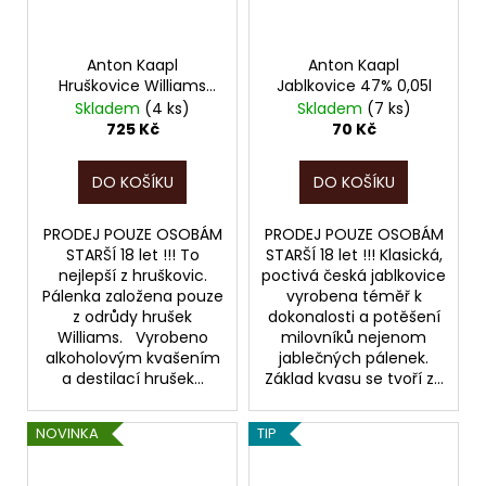
Anton Kaapl
Anton Kaapl
Hruškovice Williams
Jablkovice 47% 0,05l
47% 0,7l
Skladem
(4 ks)
Skladem
(7 ks)
725 Kč
70 Kč
DO KOŠÍKU
DO KOŠÍKU
PRODEJ POUZE OSOBÁM
PRODEJ POUZE OSOBÁM
STARŠÍ 18 let !!! To
STARŠÍ 18 let !!! Klasická,
nejlepší z hruškovic.
poctivá česká jablkovice
Pálenka založena pouze
vyrobena téměř k
z odrůdy hrušek
dokonalosti a potěšení
Williams. Vyrobeno
milovníků nejenom
alkoholovým kvašením
jablečných pálenek.
a destilací hrušek...
Základ kvasu se tvoří z...
NOVINKA
TIP