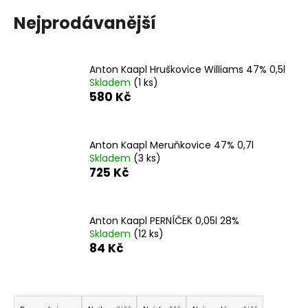
a
Nejprodávanější
j
í
t
Anton Kaapl Hruškovice Williams 47% 0,5l
Skladem
(1 ks)
?
580 Kč
Anton Kaapl Meruňkovice 47% 0,7l
Skladem
(3 ks)
HLEDAT
725 Kč
D
Anton Kaapl PERNÍČEK 0,05l 28%
o
Skladem
(12 ks)
84 Kč
p
o
r
Ř
u