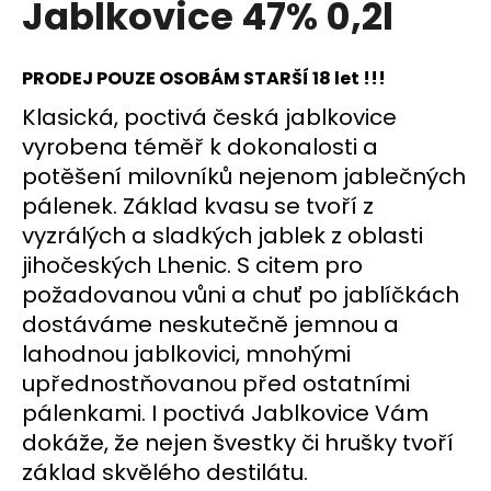
Jablkovice 47% 0,2l
a
j
PRODEJ POUZE OSOBÁM STARŠÍ 18 let !!
!
í
t
Klasická, poctivá česká jablkovice
?
vyrobena téměř k dokonalosti a
potěšení milovníků nejenom jablečných
pálenek. Základ kvasu se tvoří z
vyzrálých a sladkých jablek z oblasti
HLEDAT
jihočeských Lhenic. S citem pro
požadovanou vůni a chuť po jablíčkách
dostáváme neskutečně jemnou a
D
lahodnou jablkovici, mnohými
o
upřednostňovanou před ostatními
p
pálenkami. I poctivá Jablkovice Vám
o
dokáže, že nejen švestky či hrušky tvoří
r
u
základ skvělého destilátu.