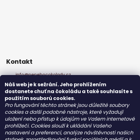
Kontakt
info
@
pepehocokolady.cz
+420702085600
Náš web je k sežrání. Jeho prohlížením
+420702085600
dostanete chuť na čokoládu a také souhlasíte s
Pepeho čokolády
použitím souborů cookies.
pepehocokolady.cz
Pro fungování těchto stránek jsou důležité soubory
cookies a další podobné nástroje, které vyžadují
uložení nebo přístup k údajům ve Vašem internetové
Informace pro vás
prohlížeči. Cookies slouží k ukládání Vašeho
nastavení a preferencí, analýze návštěvnosti našich
Kontakt
stránek, zprostředkování funkcí sociálních médií a k