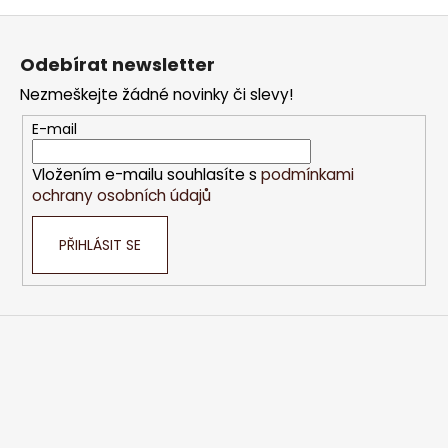
Z
á
Odebírat newsletter
p
Nezmeškejte žádné novinky či slevy!
a
t
E-mail
í
Vložením e-mailu souhlasíte s
podmínkami
ochrany osobních údajů
PŘIHLÁSIT SE