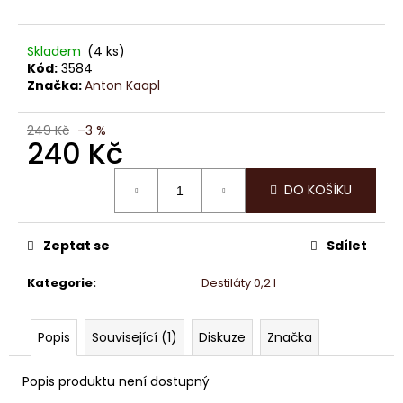
č
u
j
Skladem
(4 ks)
e
Kód:
3584
m
Značka:
Anton Kaapl
e
249 Kč
–3 %
240 Kč
LINDOR
PRALINKY
Měrná
PISTÁCIE
DO KOŠÍKU
cena:
12,5G
(8
KS
100G
Zeptat se
Sdílet
104,-)
(4
Kategorie
:
Destiláty 0,2 l
KS
50G
52,-)
Popis
Související (1)
Diskuze
Značka
13
Kč
Popis produktu není dostupný