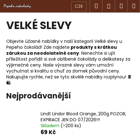
K
Přejít
Hledat
Náku
M
Přihlášen
CZK
na
o
obsah
Zpět
Zpět
košík
š
VELKÉ SLEVY
í
C
k
o
Objevte úžasné nabídky v naší kategorii Velké slevy u
Pepeho čokolád! Zde najdete
produkty s krátkou
p
zárukou za neodolatelné ceny
. Nenechte si ujít
o
příležitost pořídit si své oblíbené čokolády a delikatesy za
t
výjimečné ceny. Naše výrazné slevy vám umožní
vychutnat si kvalitu a chuť za zlomek původní ceny.
ř
Nakupujte rychle, než se tyto skvělé nabídky rozplynou! 🍫
e
🛍️
b
Nejprodávanější
u
j
e
Lindt Lindor Blood Orange, 200g POZOR,
EXPIRACE JEN DO 07/2026!!!
t
Skladem
(>200 ks)
e
69 Kč
n