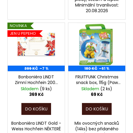
Minimální trvanlivost:
20.08.2026
NOVINKA
JEN U PEPEHO
399 KČ
–7 %
180 KČ
–61 %
Bonboniéra LINDT
FRUITFUNK Christmas
Zimní Hochfein 200g
snack box, 115g (Paw
LIMITOVANÁ EDICE
Patrol), POZOR,
Skladem
(9 ks)
Skladem
(2 ks)
POZOR, EXPIRACE JEN
EXPIRACE JEN DO
369 Kč
69 Kč
DO 08/2026!!!
06/2026!!!
DO KOŠÍKU
DO KOŠÍKU
Bonboniéra LINDT Gold -
Mix ovocných snacků
Weiss Hochfein NĚKTERÉ
(14ks) bez přidaného