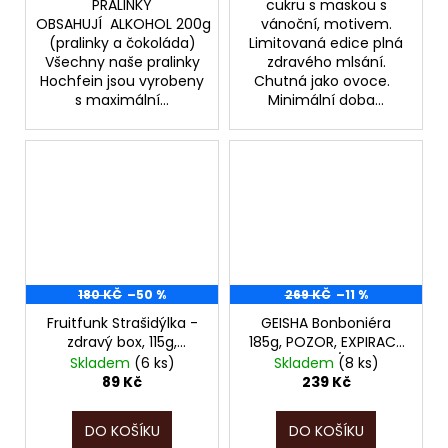
PRALINKY
cukru s maskou s
OBSAHUJÍ ALKOHOL 200g
vánoční, motivem.
(pralinky a čokoláda)
Limitovaná edice plná
Všechny naše pralinky
zdravého mlsání.
Hochfein jsou vyrobeny
Chutná jako ovoce.
s maximální...
Minimální doba...
180 KČ
–50 %
269 KČ
–11 %
Fruitfunk Strašidýlka -
GEISHA Bonboniéra
zdravý box, 115g,
185g, POZOR, EXPIRACE
POZOR, EXPIRACE JEN
JEN DO 07/2026!!!
Skladem
(6 ks)
Skladem
(8 ks)
DO 06/2026!!!
89 Kč
239 Kč
DO KOŠÍKU
DO KOŠÍKU