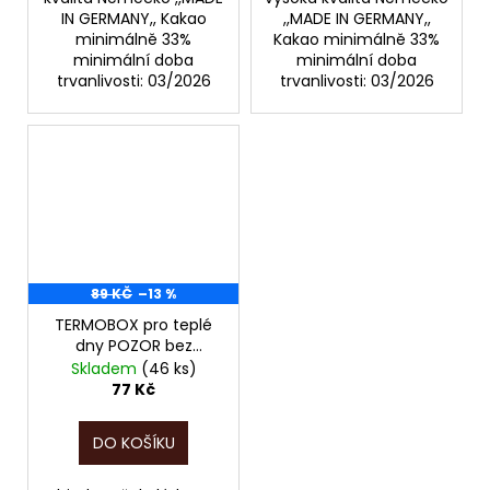
IN GERMANY,, Kakao
,,MADE IN GERMANY,,
minimálně 33%
Kakao minimálně 33%
minimální doba
minimální doba
trvanlivosti: 03/2026
trvanlivosti: 03/2026
89 KČ
–13 %
TERMOBOX pro teplé
dny POZOR bez
Termoboxíku
Skladem
(46 ks)
neručíme za
77 Kč
NEPORUŠENOST ZBOŽÍ
DO KOŠÍKU