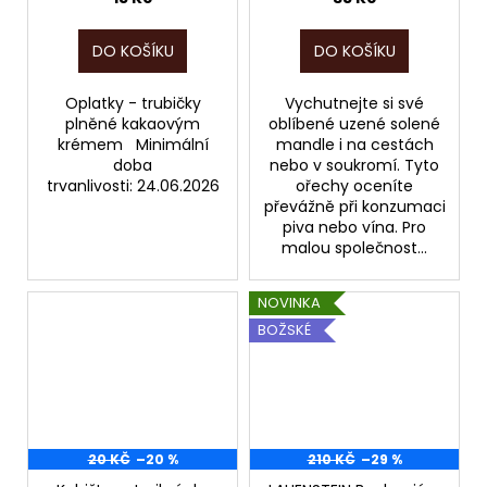
DO KOŠÍKU
DO KOŠÍKU
Oplatky - trubičky
Vychutnejte si své
plněné kakaovým
oblíbené uzené solené
krémem Minimální
mandle i na cestách
doba
nebo v soukromí. Tyto
trvanlivosti: 24.06.2026
ořechy oceníte
převážně při konzumaci
piva nebo vína. Pro
malou společnost...
NOVINKA
BOŽSKÉ
20 KČ
–20 %
210 KČ
–29 %