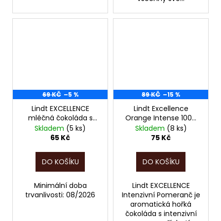
69 KČ
–5 %
89 KČ
–15 %
Lindt EXCELLENCE
Lindt Excellence
mléčná čokoláda s
Orange Intense 100g
karamelem a se solí
čokoláda POZOR jen
Skladem
(5 ks)
Skladem
(8 ks)
100g POZOR, EXPIRACE
do 31.10/2026!!!
65 Kč
75 Kč
JEN DO 08/2026!!!
DO KOŠÍKU
DO KOŠÍKU
Minimální doba
Lindt EXCELLENCE
trvanlivosti: 08/2026
Intenzivní Pomeranč je
aromatická hořká
čokoláda s intenzivní