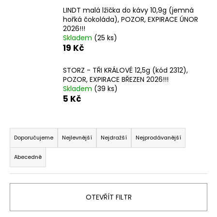
a
LINDT malá lžička do kávy 10,9g (jemná
hořká čokoláda), POZOR, EXPIRACE ÚNOR
j
2026!!!
í
Skladem
(25 ks)
t
19 Kč
?
STORZ - TŘI KRÁLOVÉ 12,5g (kód 2312),
POZOR, EXPIRACE BŘEZEN 2026!!!
Skladem
(39 ks)
5 Kč
HLEDAT
Ř
a
Doporučujeme
Nejlevnější
Nejdražší
Nejprodávanější
z
D
Abecedně
e
o
p
n
o
í
r
OTEVŘÍT FILTR
p
u
r