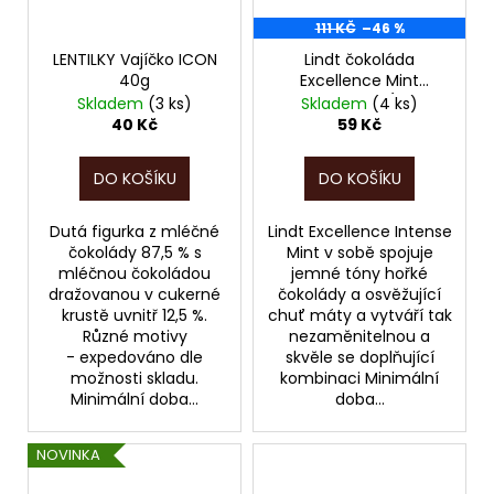
111 KČ
–46 %
LENTILKY Vajíčko ICON
Lindt čokoláda
40g
Excellence Mint
Intense 100 g (hořká
Skladem
(3 ks)
Skladem
(4 ks)
čokoláda s mátou),
40 Kč
59 Kč
POZOR, PO EXPIRACI!!!
05/2026!!
DO KOŠÍKU
DO KOŠÍKU
Dutá figurka z mléčné
Lindt Excellence Intense
čokolády 87,5 % s
Mint v sobě spojuje
mléčnou čokoládou
jemné tóny hořké
dražovanou v cukerné
čokolády a osvěžující
krustě uvnitř 12,5 %.
chuť máty a vytváří tak
Různé motivy
nezaměnitelnou a
- expedováno dle
skvěle se doplňující
možnosti skladu.
kombinaci Minimální
Minimální doba...
doba...
NOVINKA