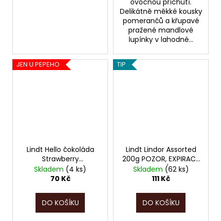
ovocnou příchutí.
Delikátně měkké kousky
pomerančů a křupavé
pražené mandlové
lupínky v lahodné...
JEN U PEPEHO
TIP
Lindt Hello čokoláda
Lindt Lindor Assorted
Strawberry
200g POZOR, EXPIRACE
Cheesecake, 100g,
JEN DO 08/2026!!!
Skladem
(4 ks)
Skladem
(62 ks)
POZOR, PO EXPIRACI!!!
70 Kč
111 Kč
03/2026
DO KOŠÍKU
DO KOŠÍKU