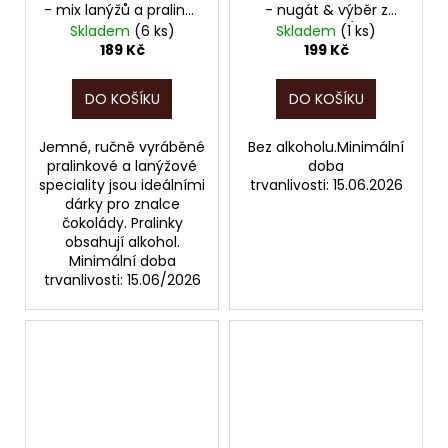
- mix lanýžů a pralinek
- nugát & výběr z
75g - s alkoholem
ořechů 100g (ručně
Skladem
(6 ks)
Skladem
(1 ks)
(ručně vyráběné
vyráběné pralinky) kód
189 Kč
199 Kč
pralinky) (5100O),
4307, POZOR, EXPIRACE
POZOR, EXPIRACE JEN
JEN DO 06/2026!!!
DO KOŠÍKU
DO KOŠÍKU
DO 06/2026!!!
Jemné, ručně vyráběné
Bez alkoholu.Minimální
pralinkové a lanýžové
doba
speciality jsou ideálními
trvanlivosti: 15.06.2026
dárky pro znalce
čokolády. Pralinky
obsahují alkohol.
Minimální doba
trvanlivosti: 15.06/2026