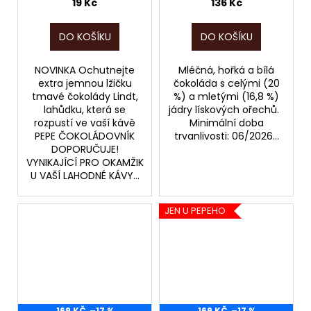
POZOR, EXPIRACE ÚNOR
JEN DO 06/2026!!!
19 Kč
136 Kč
2026!!!
DO KOŠÍKU
DO KOŠÍKU
NOVINKA Ochutnejte
Mléčná, hořká a bílá
extra jemnou lžičku
čokoláda s celými (20
tmavé čokolády Lindt,
%) a mletými (16,8 %)
lahůdku, která se
jádry lískových ořechů.
rozpustí ve vaší kávě
Minimální doba
PEPE ČOKOLÁDOVNÍK
trvanlivosti: 06/2026...
DOPORUČUJE!
VYNIKAJÍCÍ PRO OKAMŽIK
U VAŠÍ LAHODNÉ KÁVY...
JEN U PEPEHO
169 KČ
–17 %
169 KČ
–17 %