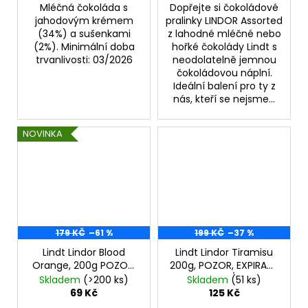
Mléčná čokoláda s
Dopřejte si čokoládové
jahodovým krémem
pralinky LINDOR Assorted
(34%) a sušenkami
z lahodné mléčné nebo
(2%). Minimální doba
hořké čokolády Lindt s
trvanlivosti: 03/2026
neodolatelně jemnou
čokoládovou náplní.
Ideální balení pro ty z
nás, kteří se nejsme...
NOVINKA
179 KČ
–61 %
199 KČ
–37 %
Lindt Lindor Blood
Lindt Lindor Tiramisu
Orange, 200g POZOR,
200g, POZOR, EXPIRACE
EXPIRACE JEN DO
JEN DO 08/2026!!!
Skladem
(>200 ks)
Skladem
(51 ks)
07/2026!!!
69 Kč
125 Kč