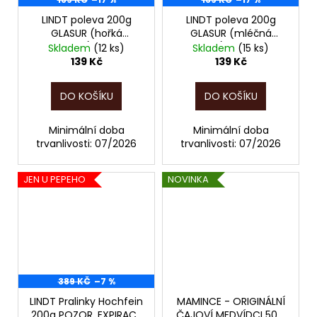
LINDT poleva 200g
LINDT poleva 200g
GLASUR (hořká
GLASUR (mléčná
čokoláda) POZOR,
čokoláda) 25% POZOR,
Skladem
(12 ks)
Skladem
(15 ks)
EXPIRACE JEN DO
EXPIRACE JEN DO
139 Kč
139 Kč
07/2026!!
07/2026!!
DO KOŠÍKU
DO KOŠÍKU
Minimální doba
Minimální doba
trvanlivosti: 07/2026
trvanlivosti: 07/2026
JEN U PEPEHO
NOVINKA
389 KČ
–7 %
LINDT Pralinky Hochfein
MAMINCE - ORIGINÁLNÍ
200g POZOR, EXPIRACE
ČAJOVÍ MEDVÍDCI 50g,