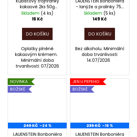
Kubištovy trojhránky
LAUENSTEIN Bonboniéra
kakaové 2ks 50g
- lanýže a pralinky 75g
POZOR, EXPIRACE JEN
- bez alkoholu (ručně
Skladem
(4 ks)
Skladem
(5 ks)
DO 07/2026!!!
vyráběné pralinky)
16 Kč
149 Kč
(5105O) POZOR,
EXPIRACE JEN DO
DO KOŠÍKU
DO KOŠÍKU
07/2026!!!
Oplatky plněné
Bez alkoholu. Minimální
kakaovým krémem.
doba trvanlivosti:
Minimální doba
14.07/2026
trvanlivosti: 07/2026
NOVINKA
JEN U PEPEHO
BOŽSKÉ
BOŽSKÉ
249 KČ
–24 %
239 KČ
–16 %
LAUENSTEIN Bonboniéra
LAUENSTEIN Bonboniéra