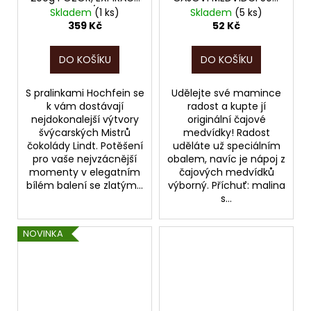
JEN DO 08/2026!!!
POZOR, PO EXPIRACI
Skladem
(1 ks)
Skladem
(5 ks)
12/2025!!!
359 Kč
52 Kč
DO KOŠÍKU
DO KOŠÍKU
S pralinkami Hochfein se
Udělejte své mamince
k vám dostávají
radost a kupte jí
nejdokonalejší výtvory
originální čajové
švýcarských Mistrů
medvídky! Radost
čokolády Lindt. Potěšení
uděláte už speciálním
pro vaše nejvzácnější
obalem, navíc je nápoj z
momenty v elegatním
čajových medvídků
bílém balení se zlatým...
výborný. Příchuť: malina
s...
NOVINKA