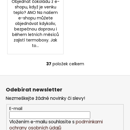
Objednat čokoládu z e-
shopu, když je venku
teplo? ANO Na našem
e-shopu můžete
objednávat kdykoliv,
bezpečnou dopravu i
během letních měsíců
zajistí termoboxy. Jak
to...
37
položek celkem
O
v
Z
l
á
á
Odebírat newsletter
d
p
a
Nezmeškejte žádné novinky či slevy!
a
c
t
E-mail
í
í
p
Vložením e-mailu souhlasíte s
podmínkami
r
ochrany osobních údajů