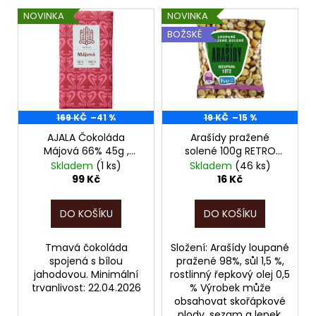
č
V
o
u
NOVINKA
NOVINKA
ý
d
j
BOŽSKÉ
p
e
u
m
i
k
e
s
t
p
ů
169 KČ
–41 %
19 KČ
–15 %
r
LINDOR
PRALINKY
o
AJALA Čokoláda
Arašídy pražené
PISTÁCIE
Májová 66% 45g ,
solené 100g RETRO
d
12,5G
POZOR, PO ZÁRUCE!!!
POZOR, EXPIRACE JEN
Skladem
(1 ks)
Skladem
(46 ks)
(8
u
04/2026!!!
DO 08/2026!!!
99 Kč
16 Kč
KS
100G
k
104,-)
t
DO KOŠÍKU
DO KOŠÍKU
(4
KS
ů
50G
Tmavá čokoláda
Složení: Arašídy loupané
52,-)
spojená s bílou
pražené 98%, sůl 1,5 %,
13
jahodovou. Minimální
rostlinný řepkový olej 0,5
Kč
trvanlivost: 22.04.2026
% Výrobek může
obsahovat skořápkové
plody, sezam a lepek.