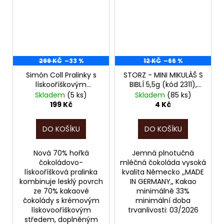
299 KČ
–33 %
12 KČ
–66 %
Simón Coll Pralinky s
STORZ - MINI MIKULÁŠ S
lískooříškovým
BIBLÍ 5,5g (kód 2311),
krémem - 70% kakaa,
POZOR, EXPIRACE
Skladem
(5 ks)
Skladem
(85 ks)
144g (16ks v balení)
BŘEZEN 2026!!!
199 Kč
4 Kč
(9117), POZOR, PO
EXPIRACI 04/2026!!!
DO KOŠÍKU
DO KOŠÍKU
Nová 70% hořká
Jemná plnotučná
čokoládovo-
mléčná čokoláda vysoká
lískooříšková pralinka
kvalita Německo ,,MADE
kombinuje lesklý povrch
IN GERMANY,, Kakao
ze 70% kakaové
minimálně 33%
čokolády s krémovým
minimální doba
lískovooříškovým
trvanlivosti: 03/2026
středem, doplněným