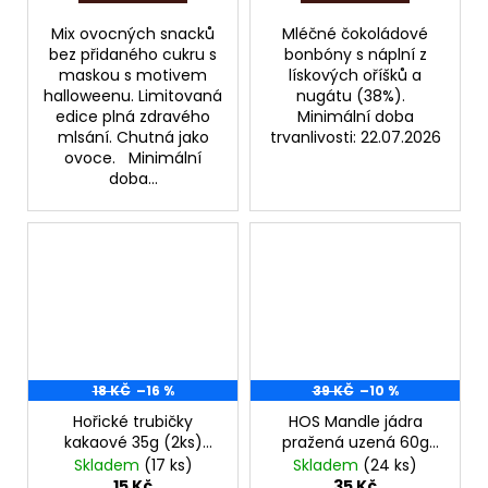
Mix ovocných snacků
Mléčné čokoládové
bez přidaného cukru s
bonbóny s náplní z
maskou s motivem
lískových oříšků a
halloweenu. Limitovaná
nugátu (38%).
edice plná zdravého
Minimální doba
mlsání. Chutná jako
trvanlivosti: 22.07.2026
ovoce. Minimální
doba...
18 KČ
–16 %
39 KČ
–10 %
Hořické trubičky
HOS Mandle jádra
kakaové 35g (2ks)
pražená uzená 60g
POZOR, EXPIRACE JEN
POZOR, EXPIRACE
Skladem
(17 ks)
Skladem
(24 ks)
DO 06/2026!!!
07/2026!!
15 Kč
35 Kč