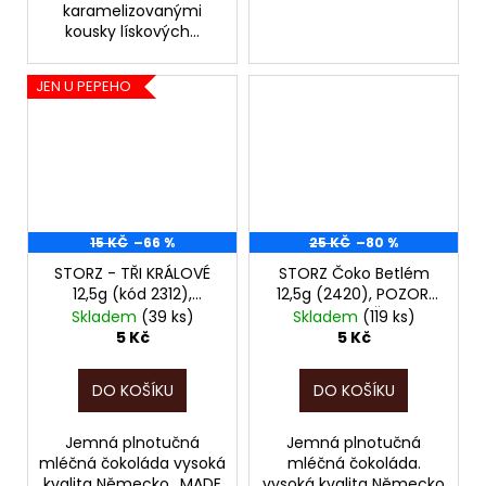
karamelizovanými
kousky lískových...
JEN U PEPEHO
15 KČ
–66 %
25 KČ
–80 %
STORZ - TŘI KRÁLOVÉ
STORZ Čoko Betlém
12,5g (kód 2312),
12,5g (2420), POZOR,
POZOR, EXPIRACE
EXPIRACE BŘEZEN
Skladem
(39 ks)
Skladem
(119 ks)
BŘEZEN 2026!!!
2026!!!
5 Kč
5 Kč
DO KOŠÍKU
DO KOŠÍKU
Jemná plnotučná
Jemná plnotučná
mléčná čokoláda vysoká
mléčná čokoláda.
kvalita Německo ,,MADE
vysoká kvalita Německo