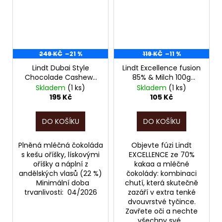
249 KČ
–21 %
119 KČ
–11 %
Lindt Dubai Style
Lindt Excellence fusion
Chocolade Cashew-
85% & Milch 100g
Haselnuss , 150g
POZOR, EXPIRACE
Skladem
(1 ks)
Skladem
(1 ks)
NOVINKA, POZOR, PO
06/2026!!!
195 Kč
105 Kč
EXPIRACI!!! 04/2026!!!
DO KOŠÍKU
DO KOŠÍKU
Plněná mléčná čokoláda
Objevte fúzi Lindt
s kešu oříšky, lískovými
EXCELLENCE ze 70%
oříšky a náplní z
kakaa a mléčné
andělských vlasů (22 %)
čokolády: kombinaci
Minimální doba
chutí, která skutečně
trvanlivosti: 04/2026
zazáří v extra tenké
dvouvrstvé tyčince.
Zavřete oči a nechte
všechny své...