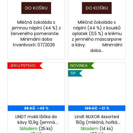
DO KOŠÍKU
DO KOŠÍKU
Mléčná čokoláda s
Mléčná čokoláda s
jemnou náplní (44 %) z
náplní (44 %) z kousků
červeného pomeranče.
oplatek (0,5 %) a krému
Minimální doba
z jemného mascarpone
trvanlivosti: 07/2026
a kávy. Minimální
doba...
JEN U PEPEHO
NOVINKA
TIP
35 KČ
–45 %
199 KČ
–31 %
LINDT malá lžička do
Lindt NUXOR Assorted
kávy 10,9g (jemná
150g (mléčná, hořká,
hořká čokoláda),
bílá), POZOR, EXPIRACE
Skladem
(25 ks)
Skladem
(14 ks)