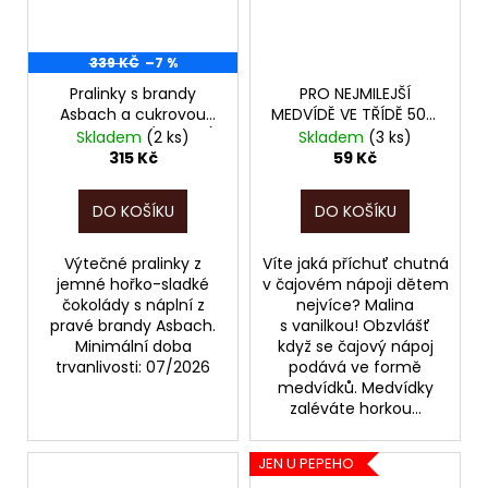
339 KČ
–7 %
Pralinky s brandy
PRO NEJMILEJŠÍ
Asbach a cukrovou
MEDVÍDĚ VE TŘÍDĚ 50g,
krustou 250g (kód 2111),
POZOR, PO EXPIRACI
Skladem
(2 ks)
Skladem
(3 ks)
POZOR, EXPIRACE
10/2025!!!
315 Kč
59 Kč
07/2026!!!
DO KOŠÍKU
DO KOŠÍKU
Výtečné pralinky z
Víte jaká příchuť chutná
jemné hořko-sladké
v čajovém nápoji dětem
čokolády s náplní z
nejvíce? Malina
pravé brandy Asbach.
s vanilkou! Obzvlášť
Minimální doba
když se čajový nápoj
trvanlivosti: 07/2026
podává ve formě
medvídků. Medvídky
zaléváte horkou...
JEN U PEPEHO