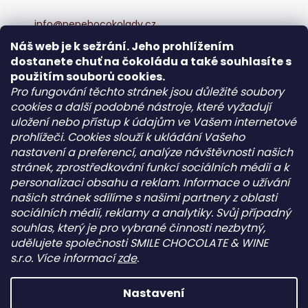
info
@
pepehocokolady.cz
+420702085600
Náš web je k sežrání. Jeho prohlížením
+420702085600
dostanete chuť na čokoládu a také souhlasíte s
Pepeho čokolády
použitím souborů cookies.
pepehocokolady.cz
Pro fungování těchto stránek jsou důležité soubory
cookies a další podobné nástroje, které vyžadují
uložení nebo přístup k údajům ve Vašem internetové
Informace pro vás
prohlížeči. Cookies slouží k ukládání Vašeho
nastavení a preferencí, analýze návštěvnosti našich
Kontakt
stránek, zprostředkování funkcí sociálních médií a k
Obchodní podmínky
personalizaci obsahu a reklam. Informace o užívání
Podmínky ochrany osobních údajů - GDPR
našich stránek sdílíme s našimi partnery z oblasti
sociálních médií, reklamy a analytiky. Svůj případný
souhlas, který je pro vybrané činnosti nezbytný,
Facebook
udělujete společnosti SMILE CHOCOLATE & WINE
s.r.o. Více informací
zde
.
Nastavení
Vytvořil Shoptet