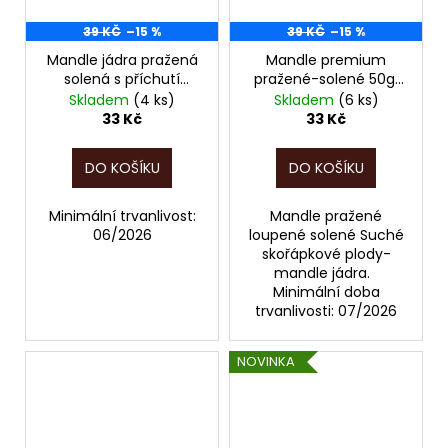
39 KČ
–15 %
39 KČ
–15 %
Mandle jádra pražená
Mandle premium
solená s příchutí
pražené-solené 50g,
horčice 60g, POZOR,
POZOR, EXPIRACE JEN
Skladem
(4 ks)
Skladem
(6 ks)
EXPIRACE JEN DO
DO 07/2026!!!
33 Kč
33 Kč
06/2026!!!
DO KOŠÍKU
DO KOŠÍKU
Minimální trvanlivost:
Mandle pražené
06/2026
loupené solené Suché
skořápkové plody-
mandle jádra.
Minimální doba
trvanlivosti: 07/2026
NOVINKA