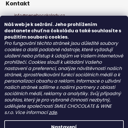
Kontakt
info
@
pepehocokolady.cz
+420702085600
Náš web je k sežrání. Jeho prohlížením
+420702085600
dostanete chuť na čokoládu a také souhlasíte s
Pepeho čokolády
použitím souborů cookies.
pepehocokolady.cz
Pro fungování těchto stránek jsou důležité soubory
cookies a další podobné nástroje, které vyžadují
uložení nebo přístup k údajům ve Vašem internetové
Informace pro vás
prohlížeči. Cookies slouží k ukládání Vašeho
nastavení a preferencí, analýze návštěvnosti našich
Kontakt
stránek, zprostředkování funkcí sociálních médií a k
Obchodní podmínky
personalizaci obsahu a reklam. Informace o užívání
Podmínky ochrany osobních údajů - GDPR
našich stránek sdílíme s našimi partnery z oblasti
sociálních médií, reklamy a analytiky. Svůj případný
souhlas, který je pro vybrané činnosti nezbytný,
Facebook
udělujete společnosti SMILE CHOCOLATE & WINE
s.r.o. Více informací
zde
.
Nastavení