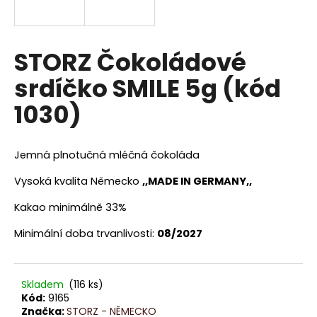
a
j
í
STORZ Čokoládové
t
srdíčko SMILE 5g (kód
?
1030)
Jemná plnotučná mléčná čokoláda
HLEDAT
Vysoká kvalita Německo
,,MADE IN GERMANY
,,
Kakao minimálně 33%
D
Minimální doba trvanlivosti:
08/2027
o
p
o
Skladem
(116 ks)
r
Kód:
9165
u
Značka:
STORZ - NĚMECKO