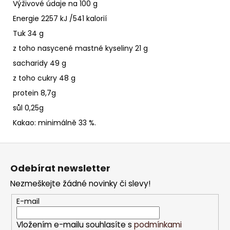
Výživové údaje na 100 g
Energie 2257 kJ
/
541 kalorií
Tuk 34 g
z toho nasycené mastné kyseliny 21 g
sacharidy 49 g
z toho cukry 48 g
protein 8,7g
sůl 0,25g
Kakao: minimálně 33 %.
Z
á
Odebírat newsletter
p
Nezmeškejte žádné novinky či slevy!
a
t
E-mail
í
Vložením e-mailu souhlasíte s
podmínkami