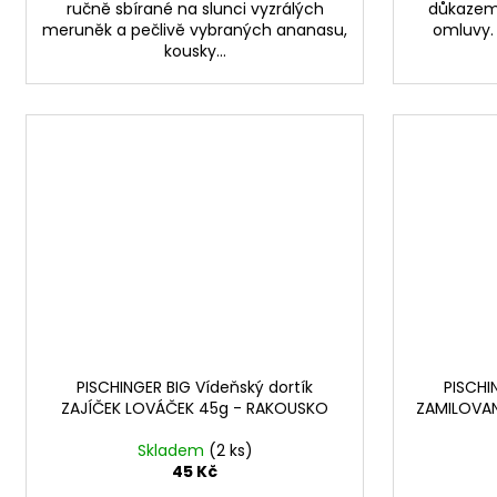
ručně sbírané na slunci vyzrálých
důkazem 
meruněk a pečlivě vybraných ananasu,
omluvy. N
kousky...
PISCHINGER BIG Vídeňský dortík
PISCHI
ZAJÍČEK LOVÁČEK 45g - RAKOUSKO
ZAMILOVAN
Skladem
(2 ks)
45 Kč