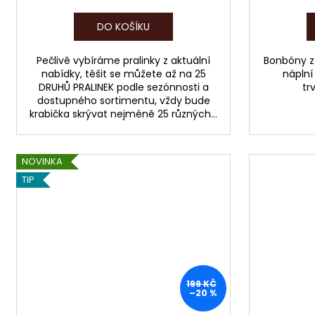
DO KOŠÍKU
Pečlivě vybíráme pralinky z aktuální
Bonbóny z
nabídky, těšit se můžete až na 25
náplní
DRUHŮ PRALINEK podle sezónnosti a
tr
dostupného sortimentu, vždy bude
krabička skrývat nejméně 25 různých...
NOVINKA
TIP
199 KČ
–20 %