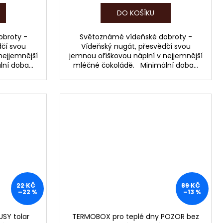
DO KOŠÍKU
broty -
Světoznámé vídeňské dobroty -
dčí svou
Vídeňský nugát, přesvědčí svou
nejjemnější
jemnou oříškovou náplní v nejjemnější
ní doba...
mléčné čokoládě. Minimální doba...
22 KČ
89 KČ
–22 %
–13 %
SY tolar
TERMOBOX pro teplé dny POZOR bez