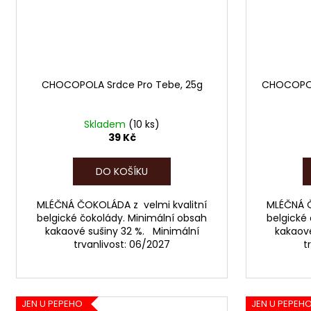
CHOCOPOLA Srdce Pro Tebe, 25g
CHOCOPOLA
Skladem
(10 ks)
39 Kč
DO KOŠÍKU
MLÉČNÁ ČOKOLÁDA z velmi kvalitní
MLÉČNÁ Č
belgické čokolády. Minimální obsah
belgické
kakaové sušiny 32 %. Minimální
kakaové
trvanlivost: 06/2027
t
JEN U PEPEHO
JEN U PEPEH