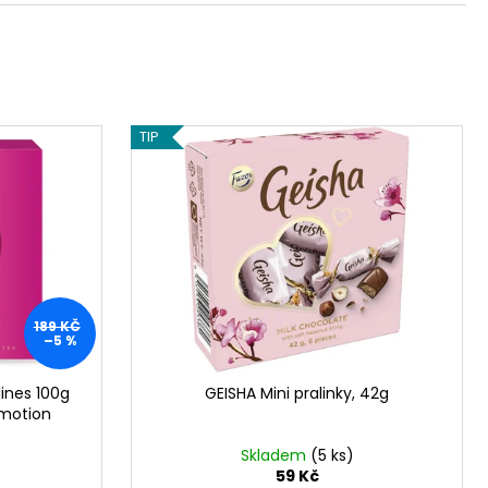
DT EXCELLENCE 70%
TIP
189 KČ
–5 %
lines 100g
GEISHA Mini pralinky, 42g
emotion
Skladem
(5 ks)
59 Kč