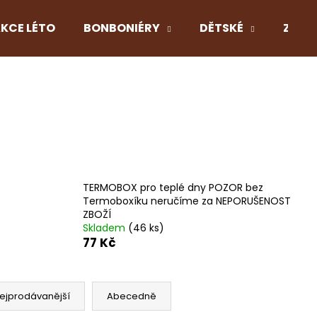
KCE LÉTO
BONBONIÉRY
DĚTSKÉ
Z LÁS
Co potřebujete najít?
HLEDAT
TERMOBOX pro teplé dny POZOR bez
Doporučujeme
Termoboxíku neručíme za NEPORUŠENOST
ZBOŽÍ
Skladem
(46 ks)
77 Kč
ejprodávanější
Abecedně