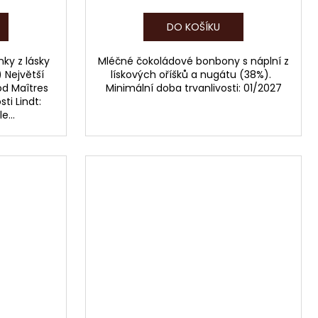
DO KOŠÍKU
nky z lásky
Mléčné čokoládové bonbony s náplní z
) Největší
lískových oříšků a nugátu (38%).
od Maîtres
Minimální doba trvanlivosti: 01/2027
ti Lindt:
e...