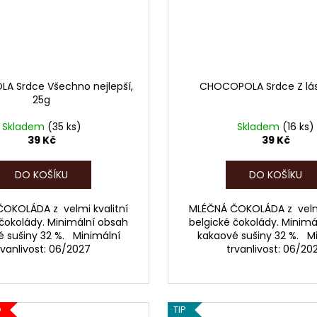
 Srdce Všechno nejlepší,
CHOCOPOLA Srdce Z lás
25g
Skladem
(35 ks)
Skladem
(16 ks)
39 Kč
39 Kč
DO KOŠÍKU
DO KOŠÍKU
OKOLÁDA z velmi kvalitní
MLÉČNÁ ČOKOLÁDA z velmi
 čokolády. Minimální obsah
belgické čokolády. Minimá
 sušiny 32 %. Minimální
kakaové sušiny 32 %. M
rvanlivost: 06/2027
trvanlivost: 06/20
O
TIP