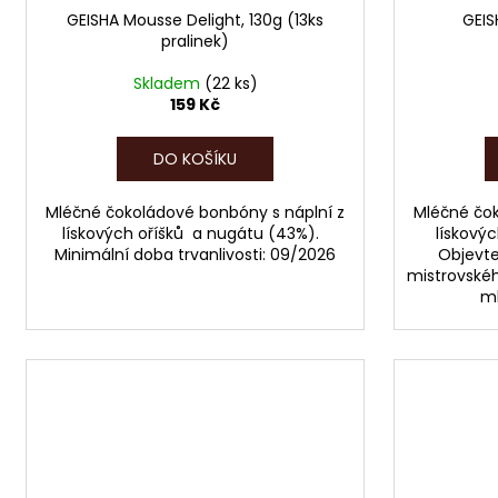
GEISHA Mousse Delight, 130g (13ks
GEIS
pralinek)
Skladem
(22 ks)
159 Kč
DO KOŠÍKU
Mléčné čokoládové bonbóny s náplní z
Mléčné čok
lískových oříšků a nugátu (43%).
lískový
Minimální doba trvanlivosti: 09/2026
Objevte
mistrovského
ml