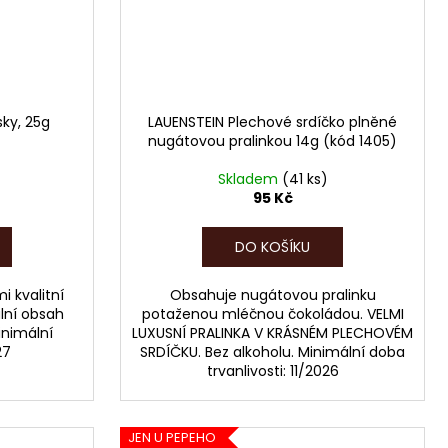
ky, 25g
LAUENSTEIN Plechové srdíčko plněné
nugátovou pralinkou 14g (kód 1405)
Skladem
(41 ks)
95 Kč
DO KOŠÍKU
 kvalitní
Obsahuje nugátovou pralinku
lní obsah
potaženou mléčnou čokoládou. VELMI
inimální
LUXUSNÍ PRALINKA V KRÁSNÉM PLECHOVÉM
27
SRDÍČKU. Bez alkoholu. Minimální doba
trvanlivosti: 11/2026
JEN U PEPEHO