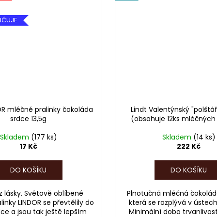
UČUJE
OR mléčné pralinky čokoláda
Lindt Valentýnský "polštář
srdce 13,5g
(obsahuje 12ks mléčných 
Skladem
(177 ks)
Skladem
(14 ks)
17 Kč
222 Kč
DO KOŠÍKU
DO KOŠÍKU
z lásky. Světově oblíbené
Plnotučná mléčná čokoláda
inky LINDOR se převtělily do
která se rozplývá v ústec
dce a jsou tak ještě lepším
Minimální doba trvanlivost