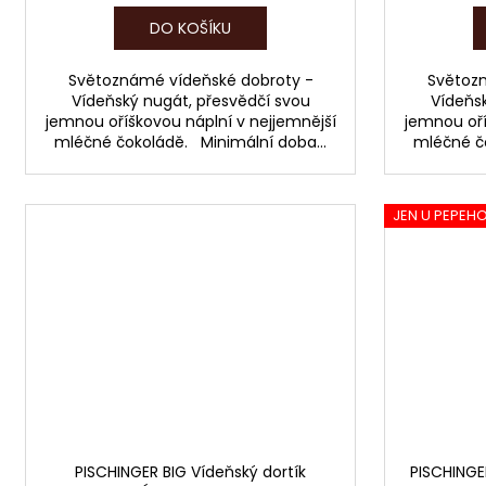
DO KOŠÍKU
Světoznámé vídeňské dobroty -
Světoz
Vídeňský nugát, přesvědčí svou
Vídeňsk
jemnou oříškovou náplní v nejjemnější
jemnou oří
mléčné čokoládě. Minimální doba...
mléčné čo
JEN U PEPEH
PISCHINGER BIG Vídeňský dortík
PISCHINGE