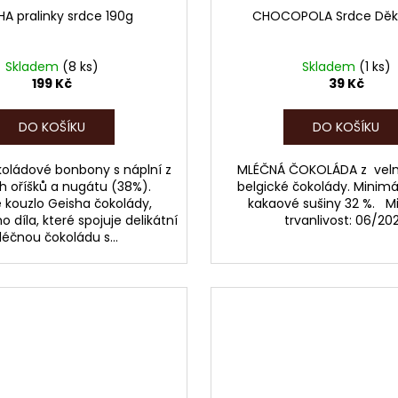
HA pralinky srdce 190g
CHOCOPOLA Srdce Děku
Skladem
(8 ks)
Skladem
(1 ks)
199 Kč
39 Kč
DO KOŠÍKU
DO KOŠÍKU
oládové bonbony s náplní z
MLÉČNÁ ČOKOLÁDA z velmi
ch oříšků a nugátu (38%).
belgické čokolády. Minimá
 kouzlo Geisha čokolády,
kakaové sušiny 32 %. M
 díla, které spojuje delikátní
trvanlivost: 06/20
éčnou čokoládu s...