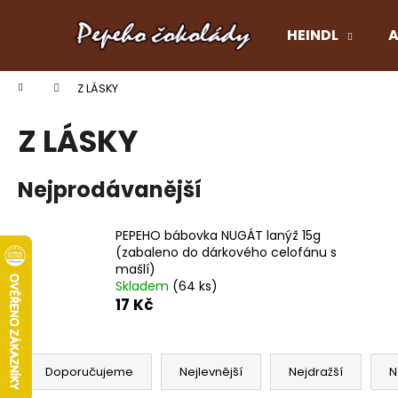
K
Přejít
na
o
HEINDL
A
obsah
Zpět
Zpět
š
do
do
í
Domů
Z LÁSKY
k
obchodu
obchodu
Z LÁSKY
Nejprodávanější
PEPEHO bábovka NUGÁT lanýž 15g
(zabaleno do dárkového celofánu s
mašlí)
Skladem
(64 ks)
17 Kč
Ř
a
Doporučujeme
Nejlevnější
Nejdražší
N
z