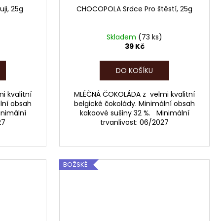
ji, 25g
CHOCOPOLA Srdce Pro štěstí, 25g
Skladem
(73 ks)
39 Kč
DO KOŠÍKU
 kvalitní
MLÉČNÁ ČOKOLÁDA z velmi kvalitní
lní obsah
belgické čokolády. Minimální obsah
inimální
kakaové sušiny 32 %. Minimální
27
trvanlivost: 06/2027
BOŽSKÉ