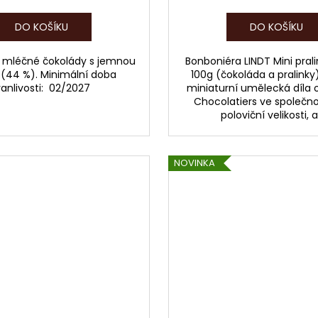
DO KOŠÍKU
DO KOŠÍKU
 mléčné čokolády s jemnou
Bonboniéra LINDT Mini prali
 (44 %). Minimální doba
100g (čokoláda a pralinky
vanlivosti: 02/2027
miniaturní umělecká díla 
Chocolatiers ve společnos
poloviční velikosti, al
NOVINKA