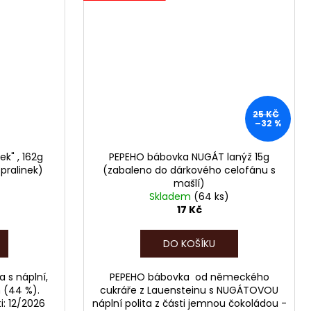
25 KČ
–32 %
ek" , 162g
PEPEHO bábovka NUGÁT lanýž 15g
pralinek)
(zabaleno do dárkového celofánu s
mašlí)
Skladem
(64 ks)
17 Kč
DO KOŠÍKU
 s náplní,
PEPEHO bábovka od německého
h (44 %).
cukráře z Lauensteinu s NUGÁTOVOU
i: 12/2026
náplní polita z části jemnou čokoládou -