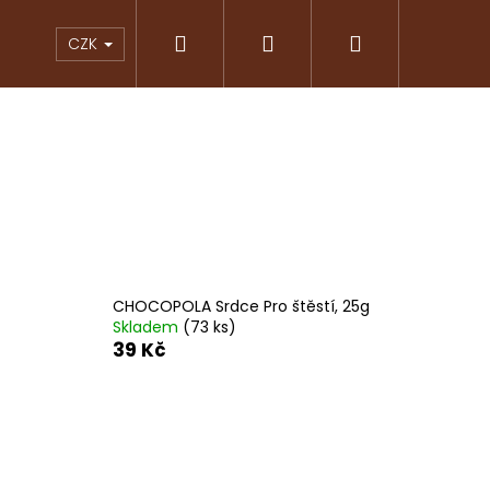
Hledat
Přihlášení
Nákupní
KY
ČOKOLÁDY
ZNAČKOVÁ KÁVA
PRAL
CZK
košík
CHOCOPOLA Srdce Pro štěstí, 25g
Skladem
(73 ks)
39 Kč
Následující