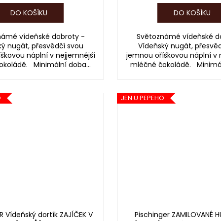
DO KOŠÍKU
DO KOŠÍKU
námé vídeňské dobroty -
Světoznámé vídeňské do
ý nugát, přesvědčí svou
Vídeňský nugát, přesvě
škovou náplní v nejjemnější
jemnou oříškovou náplní v 
koládě. Minimální doba...
mléčné čokoládě. Minimál
O
JEN U PEPEHO
R Vídeňský dortík ZAJÍČEK V
Pischinger ZAMILOVANÉ HU