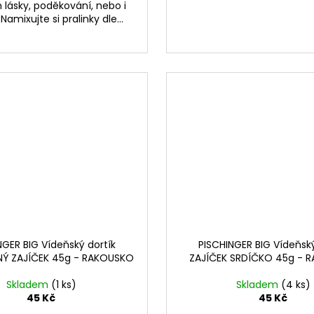
lásky, poděkování, nebo i
amixujte si pralinky dle...
NGER BIG Vídeňský dortík
PISCHINGER BIG Vídeňský
Ý ZAJÍČEK 45g - RAKOUSKO
ZAJÍČEK SRDÍČKO 45g - 
Skladem
(1 ks)
Skladem
(4 ks)
45 Kč
45 Kč