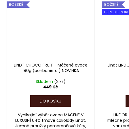
BOŽSKÉ
BOŽSKÉ
PEPE DOPOR
LINDT CHOCO FRUIT - Máčené ovoce
Lindt LIND
180g (bonboniéra ) NOVINKA
Skladem
(2 ks)
449 Kč
DO KOŠÍKU
Vynikající výběr ovoce MÁČENÉ V
LINDOR 
LUXUSNÍ 64% tmavé čokolády Lindt.
mléčné pral
Jemné proužky pomerančové kůry,
tvaru sr