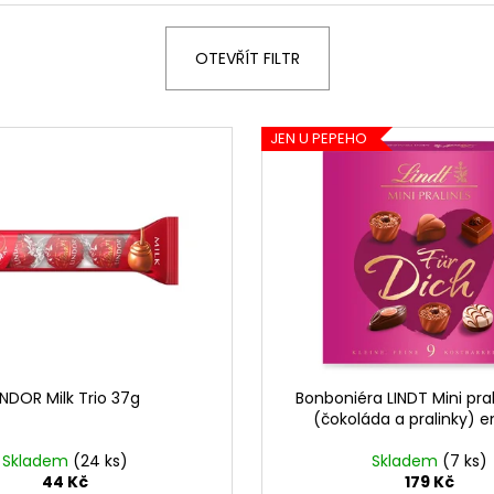
LINDOR PRALINKY HOŘKÁ ČOKOLÁDA
ČOKOLÁDKY LIN
60% 12,5G
KAKAA 5,5 G
13 Kč
5 Kč
OTEVŘÍT FILTR
JEN U PEPEHO
INDOR Milk Trio 37g
Bonboniéra LINDT Mini pra
(čokoláda a pralinky) 
Skladem
(24 ks)
Skladem
(7 ks)
44 Kč
179 Kč