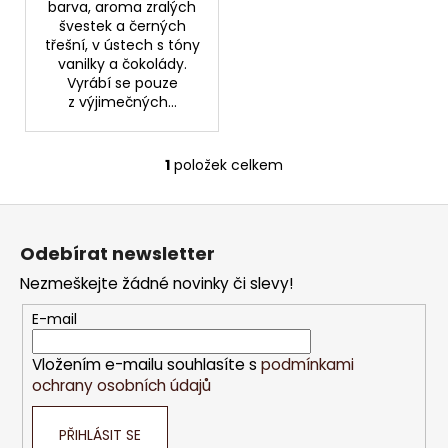
č
barva, aroma zralých
u
švestek a černých
j
třešní, v ústech s tóny
vanilky a čokolády.
e
Vyrábí se pouze
m
z výjimečných...
e
1
položek celkem
LINDT
O
LINDOR
v
PRALINKY
Z
l
BÍLÁ
á
á
ČOKOLÁDA
Odebírat newsletter
12,5G
d
p
(8
a
Nezmeškejte žádné novinky či slevy!
a
KS
c
100G
t
E-mail
104,-)
í
(4
í
p
KS
Vložením e-mailu souhlasíte s
podmínkami
r
50G
ochrany osobních údajů
52,-)
v
k
13
Kč
PŘIHLÁSIT SE
y