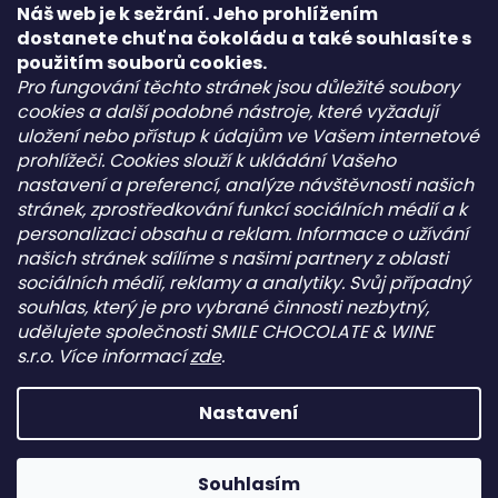
+420702085600
Náš web je k sežrání. Jeho prohlížením
+420702085600
dostanete chuť na čokoládu a také souhlasíte s
Pepeho čokolády
použitím souborů cookies.
pepehocokolady.cz
Pro fungování těchto stránek jsou důležité soubory
cookies a další podobné nástroje, které vyžadují
uložení nebo přístup k údajům ve Vašem internetové
Informace pro vás
prohlížeči. Cookies slouží k ukládání Vašeho
nastavení a preferencí, analýze návštěvnosti našich
Kontakt
stránek, zprostředkování funkcí sociálních médií a k
Obchodní podmínky
personalizaci obsahu a reklam. Informace o užívání
Podmínky ochrany osobních údajů - GDPR
našich stránek sdílíme s našimi partnery z oblasti
sociálních médií, reklamy a analytiky. Svůj případný
souhlas, který je pro vybrané činnosti nezbytný,
Facebook
udělujete společnosti SMILE CHOCOLATE & WINE
s.r.o. Více informací
zde
.
Nastavení
Vytvořil Shoptet
Copyright 2026
PEPEHO ČOKOLÁDY s.r.o.
. Všechna práva
Souhlasím
vyhrazena.