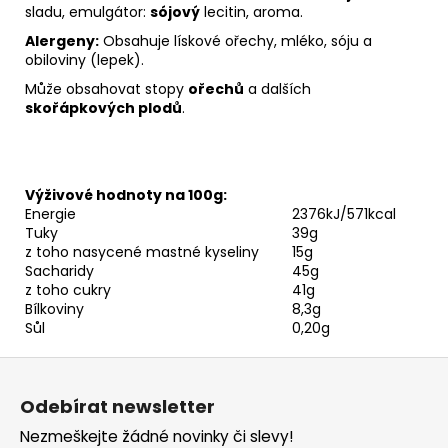
sladu, emulgátor:
sójový
lecitin, aroma.
Alergeny:
Obsahuje lískové ořechy, mléko, sóju a
obiloviny (lepek).
Může obsahovat stopy
ořechů
a dalších
skořápkových plodů
.
Výživové hodnoty na 100g:
Energie
2376kJ/571kcal
Tuky
39g
z toho nasycené mastné kyseliny
15g
Sacharidy
45g
z toho cukry
41g
Bílkoviny
8,3g
Sůl
0,20g
Z
á
Odebírat newsletter
p
Nezmeškejte žádné novinky či slevy!
a