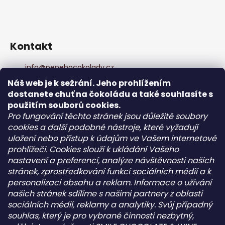
Kontakt
info
@
pepehocokolady.cz
+420702085600
Náš web je k sežrání. Jeho prohlížením
+420702085600
dostanete chuť na čokoládu a také souhlasíte s
Pepeho čokolády
použitím souborů cookies.
pepehocokolady.cz
Pro fungování těchto stránek jsou důležité soubory
cookies a další podobné nástroje, které vyžadují
uložení nebo přístup k údajům ve Vašem internetové
Informace pro vás
prohlížeči. Cookies slouží k ukládání Vašeho
nastavení a preferencí, analýze návštěvnosti našich
Kontakt
stránek, zprostředkování funkcí sociálních médií a k
Obchodní podmínky
personalizaci obsahu a reklam. Informace o užívání
Podmínky ochrany osobních údajů - GDPR
našich stránek sdílíme s našimi partnery z oblasti
sociálních médií, reklamy a analytiky. Svůj případný
souhlas, který je pro vybrané činnosti nezbytný,