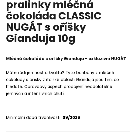
pralinky mléčná
a
čokoláda CLASSIC
j
í
NUGÁT s oříšky
t
Gianduja 10g
?
Mléčná čokoláda s oříšky Gianduja - exkluzivní NUGÁT
HLEDAT
Máte rádi jemnost a kvalitu? Tyto bonbóny z mléčné
čokolády s oříšky z italské oblasti Gianduja jsou tím, co
hledáte. Opravdový úspěch propojení neodolatelně
jemných a intenzivních chutí.
D
o
p
o
Minimální doba trvanlivosti:
09/2026
r
u