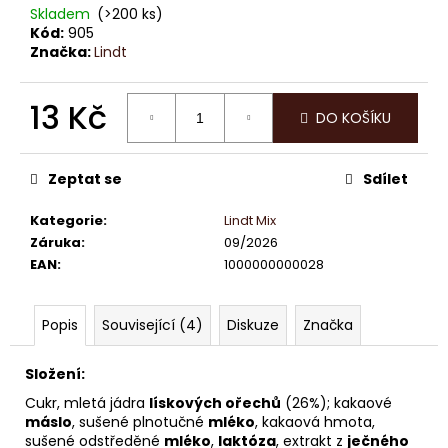
č
Skladem
(>200 ks)
u
Kód:
905
j
Značka:
Lindt
e
m
13 Kč
e
DO KOŠÍKU
Měrná
cena:
LINDOR
Zeptat se
Sdílet
PRALINKY
PISTÁCIE
12,5G
Kategorie
:
Lindt Mix
(8
Záruka
:
09/2026
KS
EAN
:
1000000000028
100G
104,-)
(4
KS
Popis
Související (4)
Diskuze
Značka
50G
52,-)
Složení:
13
Kč
Cukr, mletá jádra
lískových ořechů
(26%); kakaové
máslo
, sušené plnotučné
mléko
, kakaová hmota,
sušené odstředěné
mléko
,
laktóza
, extrakt z
ječného