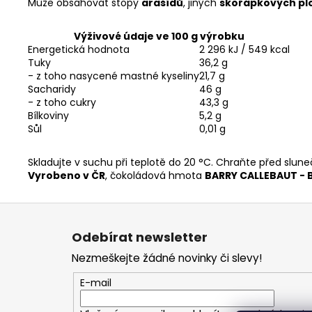
Může obsahovat stopy
arašídů
, jiných
skořápkových pl
Výživové údaje ve 100 g výrobku
Energetická hodnota
2 296 kJ / 549 kcal
Tuky
36,2 g
- z toho nasycené mastné kyseliny
21,7 g
Sacharidy
46 g
- z toho cukry
43,3 g
Bílkoviny
5,2 g
Sůl
0,01 g
Skladujte v suchu při teplotě do 20 °C. Chraňte před slun
Vyrobeno v ČR
, čokoládová hmota
BARRY CALLEBAUT - 
Z
á
Odebírat newsletter
p
Nezmeškejte žádné novinky či slevy!
a
t
E-mail
í