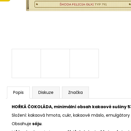
ČOKOLÁDKY LINDT EXCELLENCE 70%
KAKAA 5,5 G
5 Kč
Popis
Diskuze
Značka
HOŘKÁ ČOKOLÁDA, minimální obsah kakaové sušiny 5
Složení: kakaová hmota, cukr, kakaové máslo, emulgátory 
Obsahuje
sóju
.