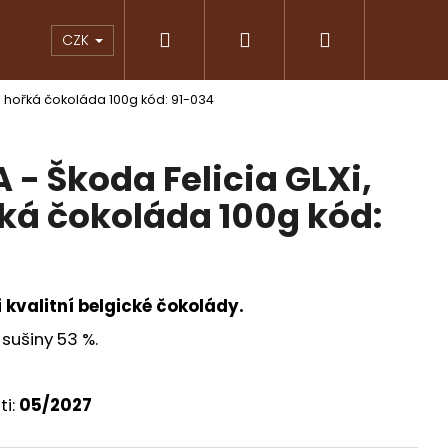
Hledat
Přihlášení
Nákupní
KY
ČOKOLÁDY
ZNAČKOVÁ KÁVA
PRAL
CZK
- hořká čokoláda 100g kód: 91-034
košík
- Škoda Felicia GLXi,
řká čokoláda 100g kód:
i kvalitní belgické čokolády.
sušiny 53 %.
Následující
ti:
05/2027