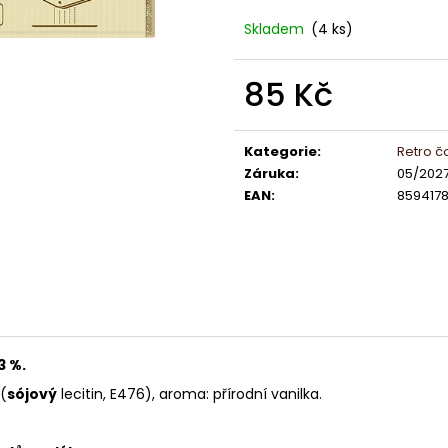
LINDT LINDOR PRALINKY BÍLÁ ČOKOLÁDA
LINDOR PRALIN
12,5G (8 KS 100G 104,-)(4 KS 50G 52,-)
60% 12,5G
Skladem
(4 ks)
13 Kč
13 Kč
85 Kč
Měrná
cena:
Kategorie
:
Retro č
Záruka
:
05/202
EAN
:
8594178
3 %.
(
sójový
lecitin
, E476), aroma: přírodní vanilka.