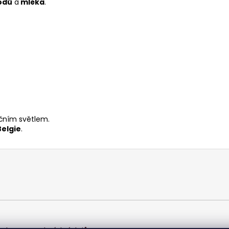
odů
a
mléka
.
ečním světlem.
Belgie
.