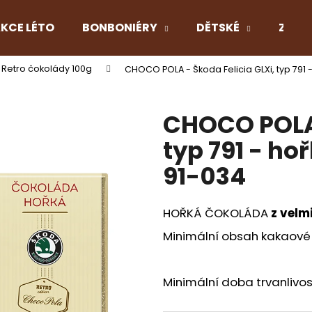
KCE LÉTO
BONBONIÉRY
DĚTSKÉ
Z LÁS
Retro čokolády 100g
CHOCO POLA - Škoda Felicia GLXi, typ 791 
Co potřebujete najít?
CHOCO POLA 
HLEDAT
typ 791 - ho
91-034
Doporučujeme
HOŘKÁ ČOKOLÁDA
z velm
Minimální obsah kakaové 
Minimální doba trvanlivos