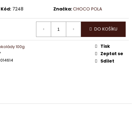
KY HOŘKÁ ČOKOLÁDA
Kód:
7248
Značka:
CHOCO POLA
DO KOŠÍKU
Tisk
okolády 100g
7
Zeptat se
014614
Sdílet