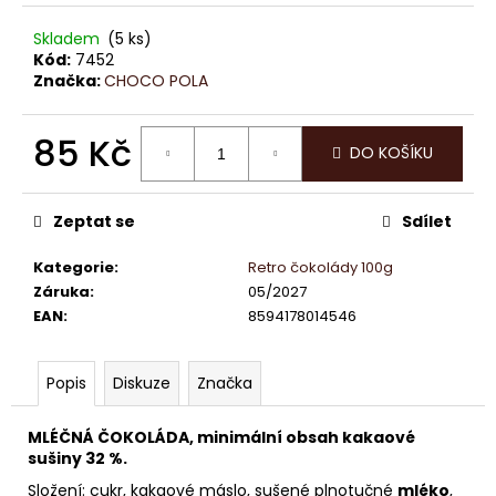
č
u
Skladem
(5 ks)
j
Kód:
7452
e
Značka:
CHOCO POLA
m
e
85 Kč
DO KOŠÍKU
Měrná
ČOKOLÁDKY
cena:
LINDT
Zeptat se
Sdílet
EXCELLENCE
70%
KAKAA
Kategorie
:
Retro čokolády 100g
5,5
Záruka
:
05/2027
G
EAN
:
8594178014546
5
Kč
Popis
Diskuze
Značka
MLÉČNÁ ČOKOLÁDA, minimální obsah kakaové
sušiny 32 %.
Složení: cukr, kakaové máslo, sušené plnotučné
mléko
,