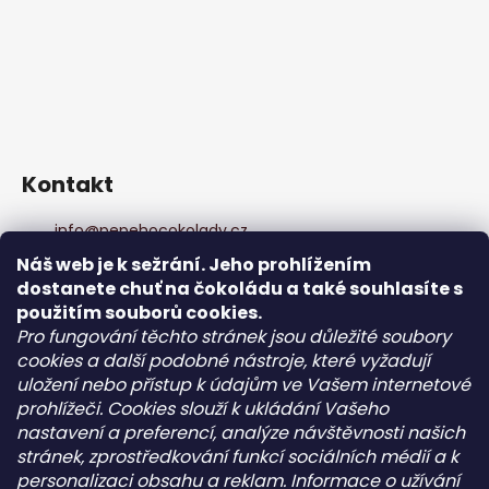
Kontakt
info
@
pepehocokolady.cz
+420702085600
Náš web je k sežrání. Jeho prohlížením
+420702085600
dostanete chuť na čokoládu a také souhlasíte s
Pepeho čokolády
použitím souborů cookies.
pepehocokolady.cz
Pro fungování těchto stránek jsou důležité soubory
cookies a další podobné nástroje, které vyžadují
uložení nebo přístup k údajům ve Vašem internetové
Informace pro vás
prohlížeči. Cookies slouží k ukládání Vašeho
nastavení a preferencí, analýze návštěvnosti našich
Kontakt
stránek, zprostředkování funkcí sociálních médií a k
Obchodní podmínky
personalizaci obsahu a reklam. Informace o užívání