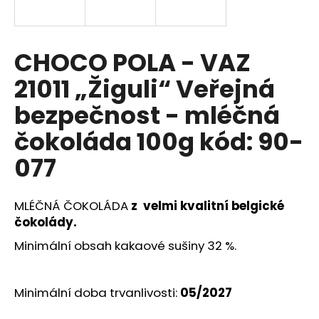
a
j
í
CHOCO POLA - VAZ
t
21011 „Žiguli“ Veřejná
?
bezpečnost - mléčná
čokoláda 100g kód: 90-
077
HLEDAT
MLÉČNÁ ČOKOLÁDA
z velmi kvalitní belgické
čokolády.
D
o
Minimální obsah kakaové sušiny 32 %.
p
o
r
Minimální doba trvanlivosti:
05/2027
u