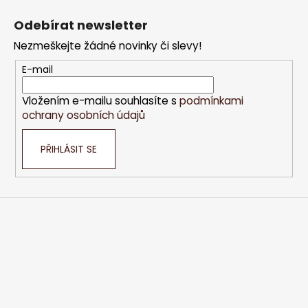
á
Odebírat newsletter
p
Nezmeškejte žádné novinky či slevy!
a
t
E-mail
í
Vložením e-mailu souhlasíte s
podmínkami
ochrany osobních údajů
PŘIHLÁSIT SE