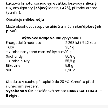
kakaová hmota, sušená
syrovátka
, bezvodý
mléčný
tuk, emulgátory (
sójový
lecitin, E476), přírodní aroma
(vanilín).
Obsahuje
mléko
,
sóju
.
Může obsahovat stopy
arašídů
a jiných
skořápkových
plodů
.
Výživové údaje ve 100 g výrobku
Energetická hodnota
2 268 kJ / 542 kcal
Tuky
31,7 g
- z toho nasycené mastné kyseliny
19 g
Sacharidy
56,9 g
- z toho cukry
55,8 g
Bílkoviny
5,6 g
Sůl
0,26 g
Skladujte v suchu při teplotě do 20 °C. Chraňte před
slunečním světlem.
Vyrobeno v ČR
, čokoládová hmota
BARRY CALLEBAUT -
Belgie.
Z