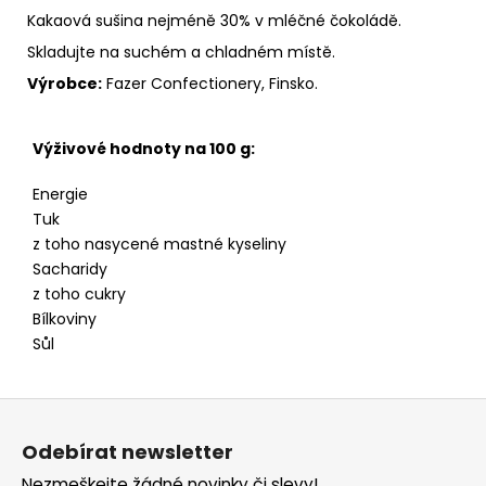
Kakaová sušina nejméně 30% v mléčné čokoládě.
Skladujte na suchém a chladném místě.
Výrobce:
Fazer Confectionery, Finsko.
Výživové hodnoty na 100 g:
Energie
Tuk
z toho nasycené mastné kyseliny
Sacharidy
z toho cukry
Bílkoviny
Sůl
Z
á
Odebírat newsletter
p
Nezmeškejte žádné novinky či slevy!