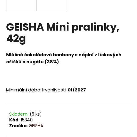
a
j
í
GEISHA Mini pralinky,
t
42g
?
Mléčné čokoládové bonbony s náplní z lískových
oříšků a nugátu (38%).
HLEDAT
Minimální doba trvanlivosti:
01/2027
D
o
p
Skladem
(5 ks)
o
Kód:
15340
r
Značka:
GEISHA
u