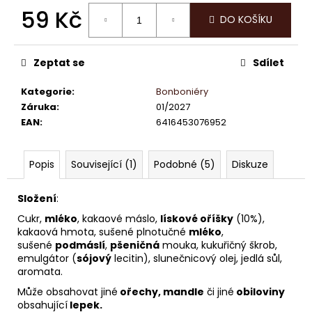
č
59 Kč
u
DO KOŠÍKU
j
Měrná
e
cena:
m
Zeptat se
Sdílet
e
Kategorie
:
Bonboniéry
Záruka
:
01/2027
LINDOR
EAN
:
6416453076952
PRALINKY
HOŘKÁ
ČOKOLÁDA
Popis
Související (1)
Podobné (5)
Diskuze
60%
12,5G
13
Složení
:
Kč
Cukr,
mléko
, kakaové máslo,
lískové oříšky
(10%),
kakaová hmota, sušené plnotučné
mléko
,
sušené
podmáslí
,
pšeničná
mouka, kukuřičný škrob,
emulgátor (
sójový
lecitin), slunečnicový olej, jedlá sůl,
aromata.
Může obsahovat jiné
ořechy, mandle
či jiné
obiloviny
obsahující
lepek.