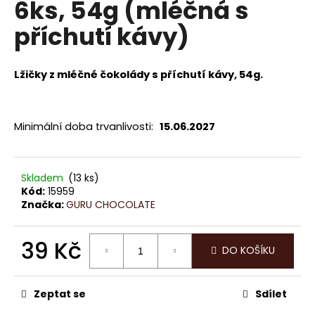
6ks, 54g (mléčná s
a
příchutí kávy)
j
í
t
Lžičky z mléčné čokolády s příchutí kávy
, 54g.
?
Minimální doba trvanlivosti:
15.06.2027
HLEDAT
Skladem
(13 ks)
Kód:
15959
Značka:
GURU CHOCOLATE
D
o
39 Kč
DO KOŠÍKU
p
Měrná
o
cena:
r
Zeptat se
Sdílet
u