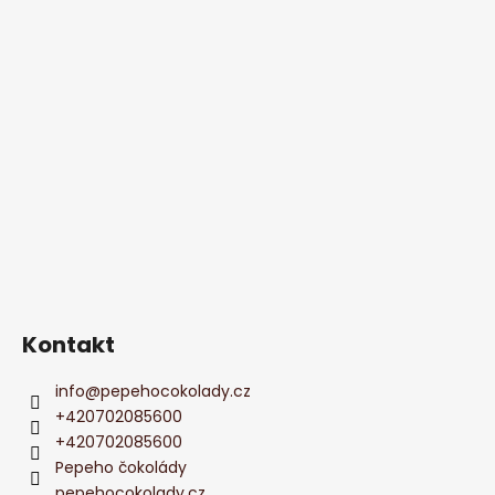
Kontakt
info
@
pepehocokolady.cz
+420702085600
+420702085600
Pepeho čokolády
pepehocokolady.cz