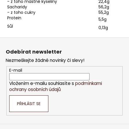
- z toho mastné kyseliny
22,4g
Sacharidy
56,2g
- z toho cukry
55,2g
Protein
5,5g
Sůl
0,13g
Z
á
Odebírat newsletter
p
Nezmeškejte žádné novinky či slevy!
a
t
E-mail
í
Vložením e-mailu souhlasíte s
podmínkami
ochrany osobních údajů
PŘIHLÁSIT SE