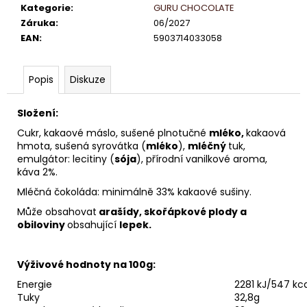
č
Kategorie
:
GURU CHOCOLATE
u
Záruka
:
06/2027
j
EAN
:
5903714033058
e
m
e
Popis
Diskuze
Složení:
LINDT
LINDOR
Cukr, kakaové máslo, sušené plnotučné
mléko,
kakaová
PRALINKY
hmota, sušená syrovátka (
mléko
),
mléčný
tuk,
BÍLÁ
emulgátor: lecitiny (
sója
), přírodní vanilkové aroma,
ČOKOLÁDA
káva 2%.
12,5G
(8
Mléčná čokoláda: minimálně 33% kakaové sušiny.
KS
100G
Může obsahovat
arašídy, skořápkové plody a
104,-)
obiloviny
obsahující
lepek.
(4
KS
50G
Výživové hodnoty na 100g:
52,-)
Energie
2281 kJ/547 kca
13
Tuky
32,8g
Kč