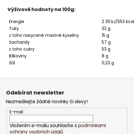
Výživové hodnoty na 100g:
Energie
2 311 kJ/553 kca
Tuky
32 g
z toho nasycené mastné kyseliny
15 g
Sacharidy
57 g
z toho cukry
53 g
Bílkoviny
8 g
Sůl
0,23 g
Z
á
Odebírat newsletter
p
Nezmeškejte žádné novinky či slevy!
a
t
E-mail
í
Vložením e-mailu souhlasíte s
podmínkami
ochrany osobních údajů