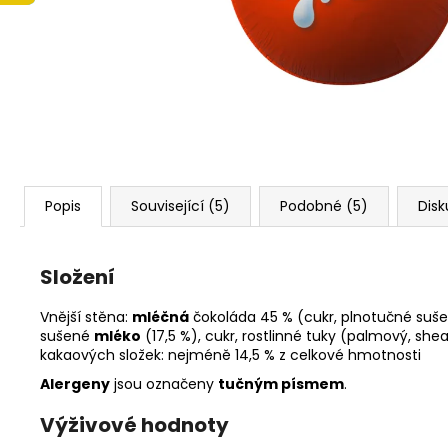
ČOKOLÁDKY LINDT EXCELLENCE 70%
KAKAA 5,5 G
5 Kč
Popis
Související (5)
Podobné (5)
Disk
Složení
Vnější stěna:
mléčná
čokoláda 45 % (cukr, plnotučné suš
sušené
mléko
(17,5 %), cukr, rostlinné tuky (palmový, she
kakaových složek: nejméně 14,5 % z celkové hmotnosti
Alergeny
jsou označeny
tučným písmem
.
Výživové hodnoty