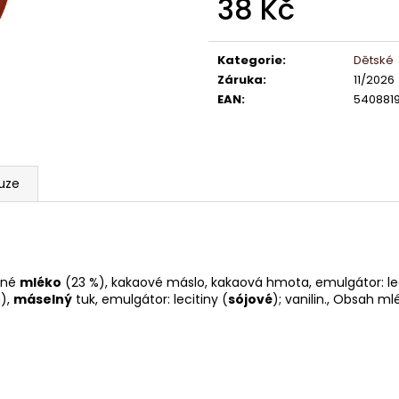
38 Kč
LINDT LINDOR PRALINKY BÍLÁ ČOKOLÁDA
LINDOR PRALIN
12,5G (8 KS 100G 104,-)(4 KS 50G 52,-)
60% 12,5G
Měrná
13 Kč
13 Kč
cena:
Kategorie
:
Dětské
Záruka
:
11/2026
EAN
:
5408819
uze
ené
mléko
(23 %), kakaové máslo, kakaová hmota, emulgátor: lec
a),
máselný
tuk, emulgátor: lecitiny (
sójové
); vanilin., Obsah 