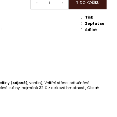
KY HOŘKÁ ČOKOLÁDA
DO KOŠÍKU
Tisk
Zeptat se
1
Sdílet
itiny (
sójové
); vanilin), Vnitřní stěna: odtučněné
mléčné sušiny: nejméně 32 % z celkové hmotnosti, Obsah