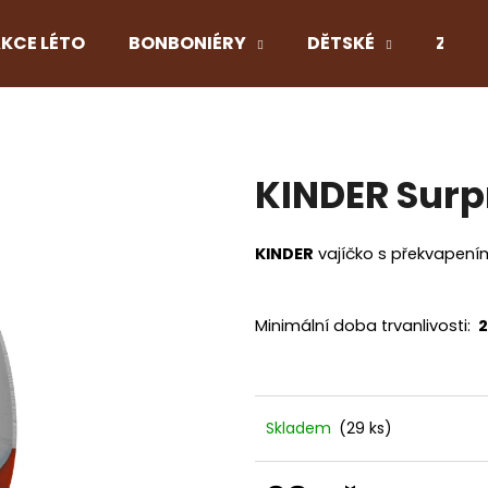
KCE LÉTO
BONBONIÉRY
DĚTSKÉ
Z LÁS
Co potřebujete najít?
KINDER Surp
HLEDAT
KINDER
vajíčko s překvapení
Doporučujeme
Minimální doba trvanlivosti:
2
Skladem
(29 ks)