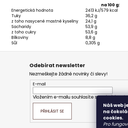
na 100 g:
Energetická hodnota
2413 kJ/579 kcal
Tuky
36,2 g
z toho nasycené mastné kyseliny
24,1 g
Sacharidy
53,9 g
z toho cukry
53,6 g
Bílkoviny
8,8 g
Sůl
0,305 g
Z
á
Odebírat newsletter
p
Nezmeškejte žádné novinky či slevy!
a
t
E-mail
í
Vložením e-mailu souhlasíte s
podmínkami o
Náš web je
PŘIHLÁSIT SE
na čokolá
cookies.
Pro fungov