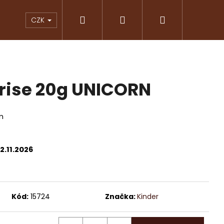
Hledat
Přihlášení
Nákupní
KY
ČOKOLÁDY
ZNAČKOVÁ KÁVA
PRAL
CZK
košík
rise 20g UNICORN
m
2.11.2026
Následující
Kód:
15724
Značka:
Kinder