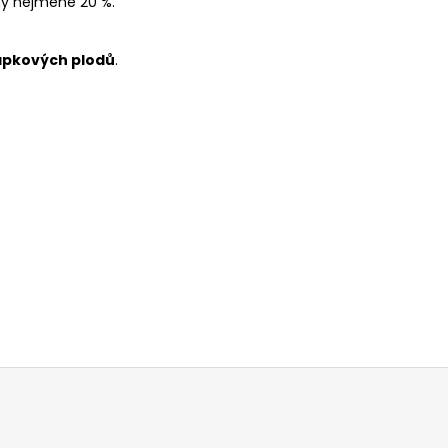
ny nejméně 20 %.
ápkových plodů
.