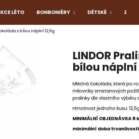
KCE LÉTO
BONBONIÉRY
DĚTSKÉ
Z LÁS
okoláda s bílou náplní 12,5g
Co potřebujete najít?
LINDOR Pral
HLEDAT
bílou náplní
Mléčná čokoláda, která po ro
Doporučujeme
milovníky smetanových požitk
pralinky dle vlastního výběru 
Hmotnost jednoho kusu: 12,5
MINIMÁLNÍ OBJEDNÁVKA 8 ks
minimální doba trvanlivosti