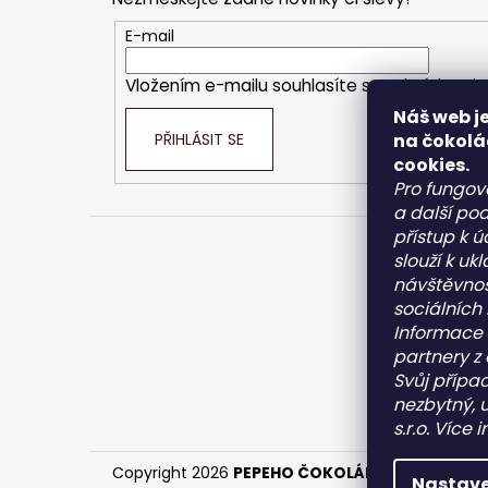
a
t
E-mail
í
Vložením e-mailu souhlasíte s
podmínkami o
Náš web je
na čokolá
PŘIHLÁSIT SE
cookies.
Pro fungov
a další pod
přístup k 
slouží k u
Kont
návštěvnos
sociálních
inf
Informace 
+4
partnery z 
+4
Svůj případ
Pe
nezbytný, 
pe
s.r.o. Více
Copyright 2026
PEPEHO ČOKOLÁDY s.r.o.
. Všech
Nastave