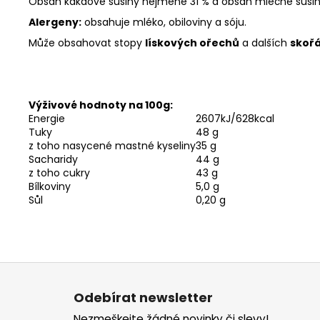
Obsah kakaové sušiny nejméně 31 % a obsah mléčné suši
Alergeny:
obsahuje mléko, obiloviny a sóju.
Může obsahovat stopy
lískových ořechů
a dalších
skoř
Výživové hodnoty na 100g:
Energie
2607
kJ/628kcal
Tuky
48
g
z toho nasycené mastné kyseliny
35
g
Sacharidy
44
g
z toho cukry
43
g
Bílkoviny
5,0
g
Sůl
0,20
g
Z
á
Odebírat newsletter
p
Nezmeškejte žádné novinky či slevy!