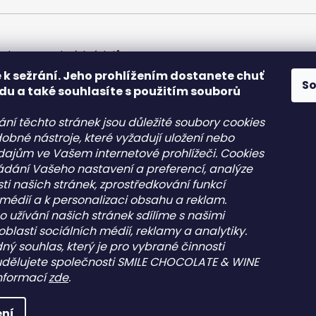
chrany osobních údajů
 k sežrání. Jeho prohlížením dostanete chuť
S
du a také souhlasíte s použitím souborů
ání těchto stránek jsou důležité soubory cookies
obné nástroje, které vyžadují uložení nebo
údajům ve Vašem internetové prohlížeči. Cookies
kládání Vašeho nastavení a preferencí, analýze
akt
Informace pro vás
ti našich stránek, zprostředkování funkcí
 médií a k personalizaci obsahu a reklam.
o
@
pepehocokolady.cz
Kontakt
o užívání našich stránek sdílíme s našimi
20702085600
Obchodní podmínky
oblasti sociálních médií, reklamy a analytiky.
20702085600
Podmínky ochrany osobní
ný souhlas, který je pro vybrané činnosti
údajů - GDPR
peho čokolády
udělujete společnosti SMILE CHOCOLATE & WINE
pehocokolady.cz
 informací
zde
.
na práva vyhrazena.
ní