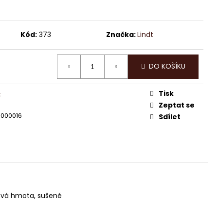
DT EXCELLENCE 70%
Kód:
373
Značka:
Lindt
DO KOŠÍKU
Tisk
x
Zeptat se
0000016
Sdílet
ová hmota, sušené