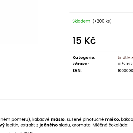
LINDOR PRALINKY HOŘKÁ ČOKOLÁDA
ČOKOLÁDKY LIN
60% 12,5G
KAKAA 5,5 G
13 Kč
5 Kč
Skladem
(>200 ks)
15 Kč
Měrná
cena:
Kategorie
:
Lindt Mi
Záruka
:
01/2027
EAN
:
100000
 různém poměru), kakaové
máslo
, sušené plnotučné
mléko
, kaka
vý
lecitin, extrakt z
ječného
sladu, aromata. Mléčná čokoláda: