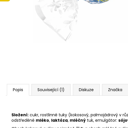
LINDT LINDOR PRALINKY BÍLÁ ČOKOLÁDA
12,5G (8 KS 100G 104,-)(4 KS 50G 52,-)
13 Kč
Popis
Související (1)
Diskuze
Značka
Složení:
cukr, rostlinné tuky (kokosový, palmojádrový v
odstředěné
mléko
,
laktóza
,
mléčný
tuk, emulgátor:
sójo