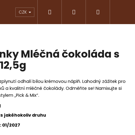
Hledat
Přihlášení
Nákupní
KY
ČOKOLÁDY
ZNAČKOVÁ KÁVA
PRAL
CZK
košík
inky Mléčná čokoláda s
 12,5g
zplynutí odhalí bílou krémovou náplň. Lahodný zážitek pro
ů a kvalitní mléčné čokolády. Odměňte se! Namixujte si
stylem „Pick & Mix“.
g
 jakéhokoliv druhu
Následující
: 01/2027