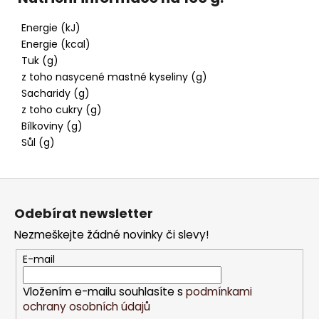
Energie (kJ)
Energie (kcal)
Tuk (g)
z toho nasycené mastné kyseliny (g)
Sacharidy (g)
z toho cukry (g)
Bílkoviny (g)
Sůl (g)
Z
á
Odebírat newsletter
p
Nezmeškejte žádné novinky či slevy!
a
t
E-mail
í
Vložením e-mailu souhlasíte s
podmínkami
ochrany osobních údajů