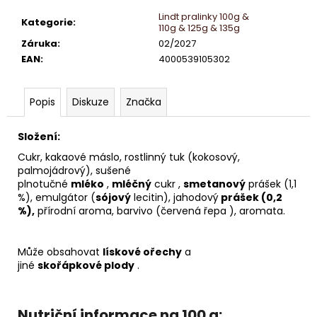
č
u
Lindt pralinky 100g &
Kategorie
:
110g & 125g & 135g
j
Záruka
:
02/2027
e
EAN
:
4000539105302
m
e
Popis
Diskuze
Značka
LINDT
LINDT
Složení:
LINDOR
PRALINKY
Cukr, kakaové máslo, rostlinný tuk (kokosový,
MLÉČNÁ
palmojádrový), sušené
12,5G
plnotučné
mléko
,
mléčný
cukr
,
smetanový
prášek (1,1
%), emulgátor (
sójový
lecitin), jahodový
prášek (0,2
13
%),
přírodní aroma, barvivo (červená
řepa ), aromata.
Kč
Může
obsahovat
lískové ořechy
a
jiné
skořápkové
plody
.
Nutriční informace na 100 g: