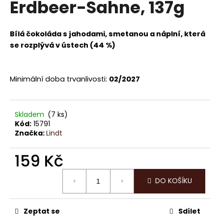
Erdbeer-Sahne, 137g
a
j
Bílá čokoláda s jahodami, smetanou a náplní, která
í
se rozplývá v ústech (44 %)
t
?
Minimální doba trvanlivosti:
02/2027
HLEDAT
Skladem
(7 ks)
Kód:
15791
Značka:
Lindt
159 Kč
D
o
Měrná
p
DO KOŠÍKU
cena:
o
r
u
Zeptat se
Sdílet