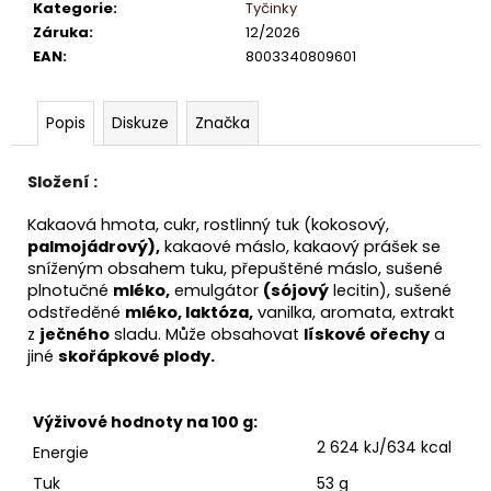
č
Kategorie
:
Tyčinky
u
Záruka
:
12/2026
j
EAN
:
8003340809601
e
m
e
Popis
Diskuze
Značka
Složení
:
STORZ
NUGÁTOVÁ
TYČINKA
Kakaová hmota, cukr, rostlinný tuk (kokosový,
35G
palmojádrový),
kakaové máslo, kakaový prášek se
(KÓD
sníženým obsahem tuku, přepuštěné máslo, sušené
OBJ.
plnotučné
mléko,
emulgátor
(sójový
lecitin), sušené
464)
odstředěné
mléko, laktóza,
vanilka, aromata, extrakt
29
z
ječného
sladu. Může obsahovat
lískové ořechy
a
Kč
jiné
skořápkové plody.
Výživové hodnoty na 100 g:
2 624
kJ/634 kcal
Energie
Tuk
53 g