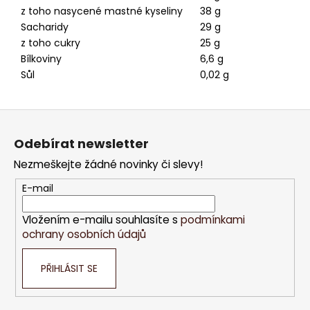
z toho nasycené mastné kyseliny
38 g
Sacharidy
29 g
z toho cukry
25 g
Bílkoviny
6,6 g
Sůl
0,02 g
Z
á
Odebírat newsletter
p
Nezmeškejte žádné novinky či slevy!
a
t
E-mail
í
Vložením e-mailu souhlasíte s
podmínkami
ochrany osobních údajů
PŘIHLÁSIT SE