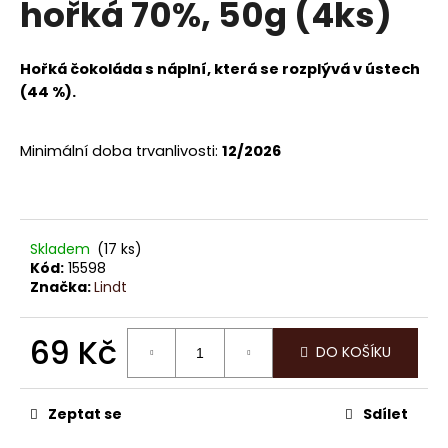
hořká 70%, 50g (4ks)
a
j
Hořká čokoláda s náplní, která se rozplývá v ústech
í
(44 %).
t
?
Minimální doba trvanlivosti:
12/2026
HLEDAT
Skladem
(17 ks)
Kód:
15598
Značka:
Lindt
D
o
69 Kč
DO KOŠÍKU
p
Měrná
o
cena:
r
Zeptat se
Sdílet
u