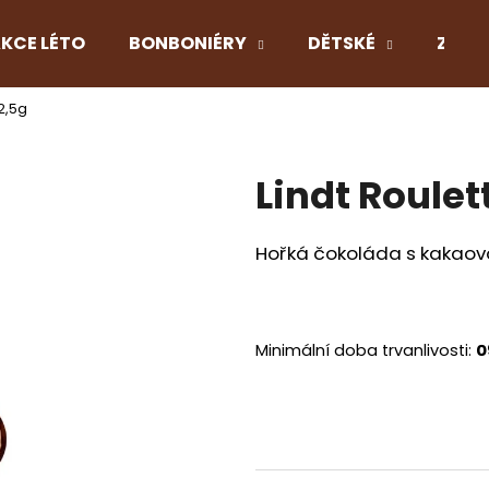
KCE LÉTO
BONBONIÉRY
DĚTSKÉ
Z LÁS
2,5g
Co potřebujete najít?
Lindt Roulet
HLEDAT
Hořká čokoláda s kakaovo
Doporučujeme
Minimální doba trvanlivosti:
0