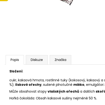
LINDT LINDOR PRALINKY BÍLÁ ČOKOLÁDA
12,5G (8 KS 100G 104,-)(4 KS 50G 52,-)
13 Kč
Popis
Diskuze
Značka
Složení
:
cukr, kakaová hmota, rostlinné tuky (kokosový, kakaový 
%);
lískové ořechy
, sušené plnotučné
mléko
, emulgátor
Může obsahovat stopy
vlašských ořechů
a dalších
skoř
Hořká čokoláda: Obsah kakaové sušiny nejméně 50 %.