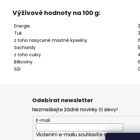
Výživové hodnoty na 100 g:
Energie
Tuk
z toho nasycené mastné kyseliny
1
Sacharidy
5
z toho cukry
Bílkoviny
6
Sůl
Z
á
Odebírat newsletter
p
Nezmeškejte žádné novinky či slevy!
a
t
E-mail
í
Vložením e-mailu souhlasíte s
podmínkami o