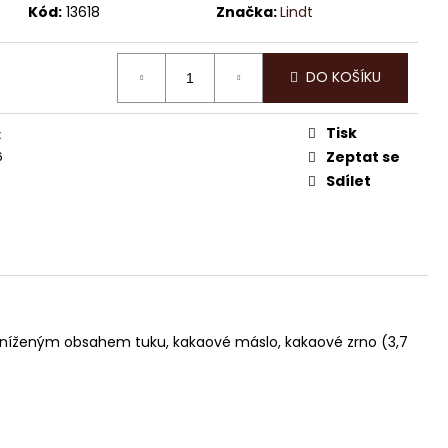
DT EXCELLENCE 70%
Kód:
13618
Značka:
Lindt
DO KOŠÍKU
Tisk
x
6
Zeptat se
Sdílet
 sníženým obsahem tuku, kakaové máslo, kakaové zrno (3,7