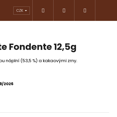
Hledat
Přihlášení
Nákupní
KY
ČOKOLÁDY
ZNAČKOVÁ KÁVA
PRAL
CZK
košík
te Fondente 12,5g
u náplní (53,5 %) a kakaovými zrny.
9/2026
Následující