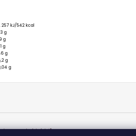
2 257 kJ/542 kcal
33 g
9 g
1 g
46 g
,2 g
0,04 g
chrany osobních údajů