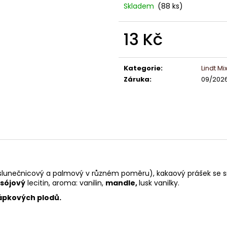
LINDOR PRALINKY HOŘKÁ ČOKOLÁDA
ČOKOLÁDKY LIN
Skladem
(88 ks)
60% 12,5G
KAKAA 5,5 G
13 Kč
5 Kč
13 Kč
Měrná
cena:
Kategorie
:
Lindt Mi
Záruka
:
09/202
a slunečnicový a palmový v různém poměru), kakaový prášek se
: sójový
lecitin, aroma: vanilin,
mandle,
lusk vanilky.
ápkových plodů.