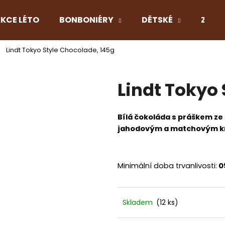
KCE LÉTO
BONBONIÉRY
DĚTSKÉ
Z LÁS
Lindt Tokyo Style Chocolade, 145g
Co potřebujete najít?
Lindt Tokyo
HLEDAT
Bílá čokoláda s práškem ze
jahodovým a matchovým kr
Doporučujeme
Minimální doba trvanlivosti:
0
Skladem
(12 ks)