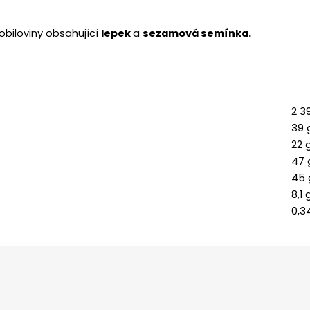
 obiloviny obsahující
lepek
a
sezamová semínka.
2 3
39 
22 
47 
45 
8,1 
0,3