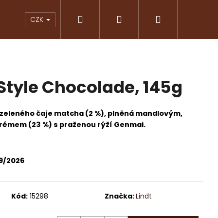
Hledat
Přihlášení
Nákupní
KY
ČOKOLÁDY
ZNAČKOVÁ KÁVA
PRAL
CZK
košík
 Style Chocolade, 145g
 zeleného čaje matcha (2 %), plněná mandlovým,
émem (23 %) s praženou rýží Genmai.
9/2026
Následující
Kód:
15298
Značka:
Lindt