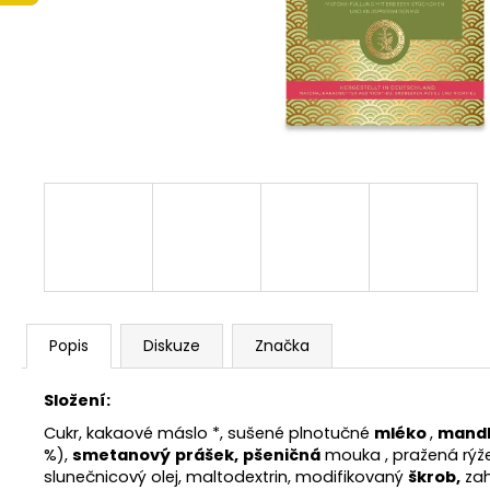
LINDT LINDOR PRALINKY BÍLÁ ČOKOLÁDA
12,5G (8 KS 100G 104,-)(4 KS 50G 52,-)
13 Kč
Popis
Diskuze
Značka
Složení:
Cukr, kakaové
máslo *, sušené plnotučné
mléko
,
mand
%),
smetanový
prášek,
pšeničná
mouka , pražená rýže
slunečnicový olej, maltodextrin, modifikovaný
škrob,
zah