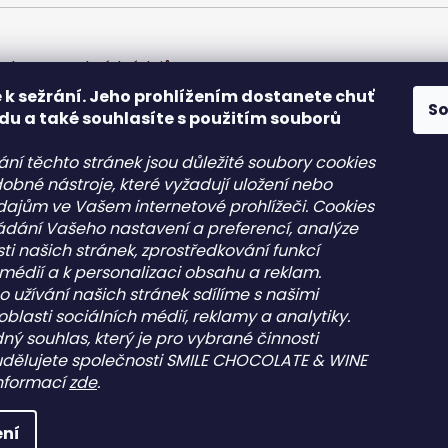
chrany osobních údajů
 k sežrání. Jeho prohlížením dostanete chuť
S
du a také souhlasíte s použitím souborů
ání těchto stránek jsou důležité soubory cookies
obné nástroje, které vyžadují uložení nebo
údajům ve Vašem internetové prohlížeči. Cookies
kládání Vašeho nastavení a preferencí, analýze
akt
Informace pro vás
ti našich stránek, zprostředkování funkcí
 médií a k personalizaci obsahu a reklam.
o
@
pepehocokolady.cz
Kontakt
o užívání našich stránek sdílíme s našimi
20702085600
Obchodní podmínky
oblasti sociálních médií, reklamy a analytiky.
20702085600
Podmínky ochrany osobní
ný souhlas, který je pro vybrané činnosti
údajů - GDPR
peho čokolády
udělujete společnosti SMILE CHOCOLATE & WINE
pehocokolady.cz
 informací
zde
.
na práva vyhrazena.
ní