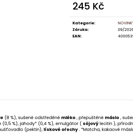
LINDOR PRALINKY HOŘKÁ ČOKOLÁDA
ČOKOLÁDKY LIN
245 Kč
60% 12,5G
KAKAA 5,5 G
Měrná
13 Kč
5 Kč
cena:
Kategorie
:
NOVINK
Záruka
:
09/202
EAN
:
400053
le
(8 %), sušené odstředěné
mléko
,
přepuštěné
máslo
, suše
 (0,5 %), jahody* (0,4 %), emulgátor (
sójový
lecitin ), příro
ušťovadlo (pektin),
lískové ořechy
. *Matcha, kakaové máslo