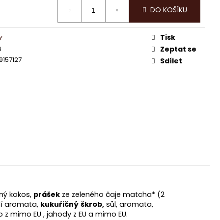
DT EXCELLENCE 70%
DO KOŠÍKU
Tisk
Y
6
Zeptat se
9157127
Sdílet
ný kokos,
prášek
ze zeleného čaje matcha* (2
dní aromata,
kukuřičný
škrob,
sůl, aromata,
 z mimo EU , jahody z EU a mimo EU.