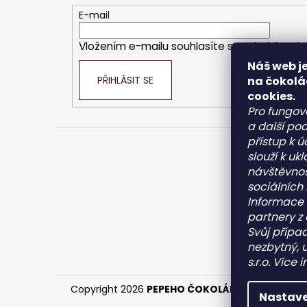
t
E-mail
í
Vložením e-mailu souhlasíte s
podmínkami o
Náš web je
PŘIHLÁSIT SE
na čokolá
cookies.
Pro fungov
a další pod
přístup k 
slouží k u
Kont
návštěvnos
sociálních
inf
Informace 
+4
partnery z 
+4
Svůj případ
Pe
nezbytný, 
pe
s.r.o. Více
Copyright 2026
PEPEHO ČOKOLÁDY s.r.o.
. Všech
Nastave