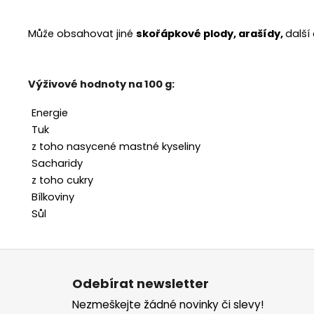
Může obsahovat jiné
skořápkové plody, arašídy,
další
Výživové hodnoty na 100 g:
Energie
Tuk
z toho nasycené mastné kyseliny
Sacharidy
z toho cukry
Bílkoviny
Sůl
Z
á
Odebírat newsletter
p
Nezmeškejte žádné novinky či slevy!
a