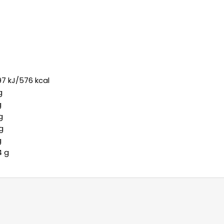
97 kJ/576 kcal
g
g
g
g
g
4 g