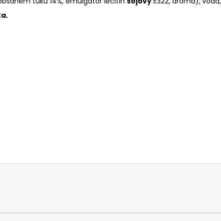
bsahem tuku 14%, emulgátor lecitin
sójový
E322, aroma), voda
a.