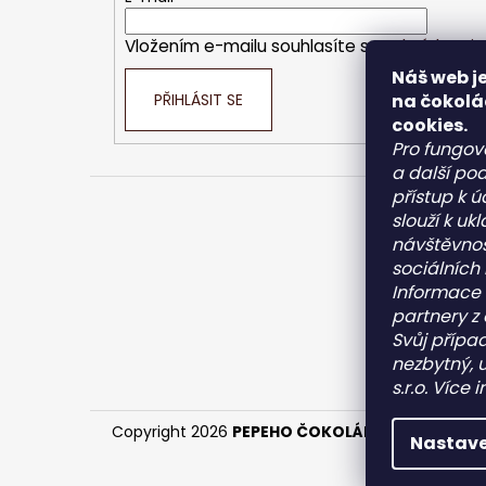
í
Vložením e-mailu souhlasíte s
podmínkami o
Náš web je
na čokolá
PŘIHLÁSIT SE
cookies.
Pro fungov
a další pod
přístup k 
slouží k u
Kont
návštěvnos
sociálních
inf
Informace 
+4
partnery z 
+4
Svůj případ
Pe
nezbytný, 
pe
s.r.o. Více
Copyright 2026
PEPEHO ČOKOLÁDY s.r.o.
. Všech
Nastave