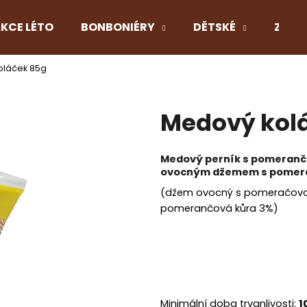
KCE LÉTO
BONBONIÉRY
DĚTSKÉ
Z LÁS
oláček 85g
Co potřebujete najít?
Medový kol
HLEDAT
Medový perník s pomerančo
ovocným džemem s pomera
Doporučujeme
(džem ovocný s pomeračovou 
pomerančová kůra 3%)
Minimální doba trvanlivosti:
1