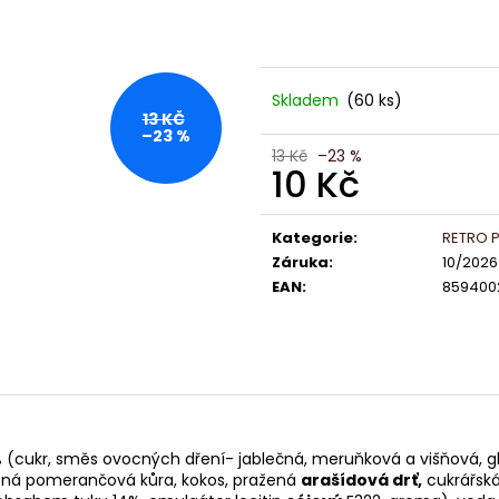
LINDT LINDOR PRALINKY BÍLÁ ČOKOLÁDA
LINDOR PRALIN
12,5G (8 KS 100G 104,-)(4 KS 50G 52,-)
60% 12,5G
13 Kč
13 Kč
Skladem
(60 ks)
13 KČ
–23 %
13 Kč
–23 %
10 Kč
Měrná
cena:
Kategorie
:
RETRO P
Záruka
:
10/2026
EAN
:
859400
kr, směs ovocných dření- jablečná, meruňková a višňová, glukóz
ená pomerančová kůra, kokos, pražená
arašídová drť,
cukrářská