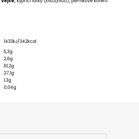
,
vejce,
kypřící látky (E503,E500), perníkové koření.
1433
kJ/342kcal
5,3g
2,6g
61,2g
27,1g
1,3g
0,04g