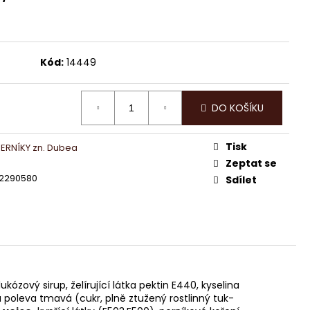
KY HOŘKÁ ČOKOLÁDA
Kód:
14449
DO KOŠÍKU
Tisk
ERNÍKY zn. Dubea
Zeptat se
2290580
Sdílet
ový sirup, želírující látka pektin E440, kyselina
 poleva tmavá (cukr, plně ztužený rostlinný tuk-