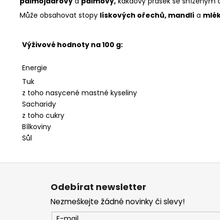
palmojádrový
a
palmový,
kakaový prášek se sníženým o
Může obsahovat stopy
lískových ořechů, mandlí
a
mlék
Výživové hodnoty na 100 g:
Energie
Tuk
z toho nasycené mastné kyseliny
Sacharidy
z toho cukry
Bílkoviny
Sůl
Z
á
Odebírat newsletter
p
Nezmeškejte žádné novinky či slevy!
a
t
E-mail