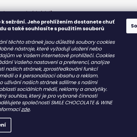
chrany osobních údajů
 k sežrání. Jeho prohlížením dostanete chuť
S
du a také souhlasíte s použitím souborů
ání těchto stránek jsou důležité soubory cookies
obné nástroje, které vyžadují uložení nebo
údajům ve Vašem internetové prohlížeči. Cookies
kládání Vašeho nastavení a preferencí, analýze
akt
Informace pro vás
ti našich stránek, zprostředkování funkcí
 médií a k personalizaci obsahu a reklam.
o
@
pepehocokolady.cz
Kontakt
o užívání našich stránek sdílíme s našimi
20702085600
Obchodní podmínky
oblasti sociálních médií, reklamy a analytiky.
20702085600
Podmínky ochrany osobní
ný souhlas, který je pro vybrané činnosti
údajů - GDPR
peho čokolády
udělujete společnosti SMILE CHOCOLATE & WINE
pehocokolady.cz
 informací
zde
.
na práva vyhrazena.
ní