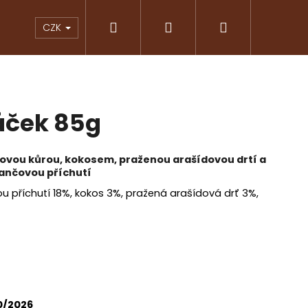
Hledat
Přihlášení
Nákupní
KY
ČOKOLÁDY
ZNAČKOVÁ KÁVA
PRAL
CZK
košík
áček 85g
vou kůrou, kokosem, praženou arašídovou drtí a
nčovou příchutí
příchutí 18%, kokos 3%, pražená arašídová drť 3%,
Následující
0/2026