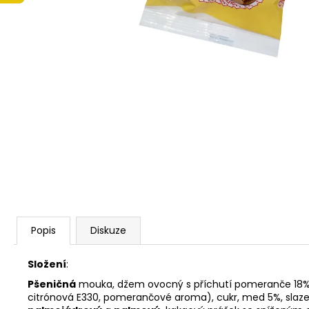
ČOKOLÁDKY LINDT EXCELLENCE 70%
KAKAA 5,5 G
5 Kč
Popis
Diskuze
Složení
:
Pšeničná
mouka, džem ovocný s příchutí pomeranče 18% (cu
citrónová E330, pomerančové aroma), cukr, med 5%, slaz