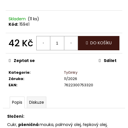
č
u
j
e
Skladem
(11 ks)
Kód:
15941
m
e
42 Kč
DO KOŠÍKU
LINDOR
Měrná
PRALINKY
cena:
PISTÁCIE
Zeptat se
Sdílet
12,5G
(8
Kategorie
:
Tyčinky
KS
100G
Záruka
:
11/2026
104,-)
EAN
:
7622300753320
(4
KS
50G
52,-)
Popis
Diskuze
13
Kč
Složení:
Cukr,
pšeničná
mouka, palmový olej, řepkový olej,