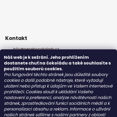
Kontakt
info
@
pepehocokolady.cz
+420702085600
Náš web je k sežrání. Jeho prohlížením
+420702085600
dostanete chuť na čokoládu a také souhlasíte s
Pepeho čokolády
použitím souborů cookies.
pepehocokolady.cz
Pro fungování těchto stránek jsou důležité soubory
cookies a další podobné nástroje, které vyžadují
uložení nebo přístup k údajům ve Vašem internetové
Informace pro vás
prohlížeči. Cookies slouží k ukládání Vašeho
nastavení a preferencí, analýze návštěvnosti našich
Kontakt
stránek, zprostředkování funkcí sociálních médií a k
Obchodní podmínky
personalizaci obsahu a reklam. Informace o užívání
Podmínky ochrany osobních údajů - GDPR
našich stránek sdílíme s našimi partnery z oblasti