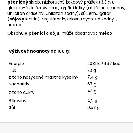
pšeničný
škrob, nízkotučný kakaový prášek (3,3 %),
glukózo-fruktózový sirup, kypřicí látky (uhličitan amonný,
uhličitan draselný, uhličitan sodný), sůl, emulgátor
(
sójový
lecitin), regulátor kyselosti (hydroxid sodný),
aroma.
Obsahuje
pšenici
a
sóju,
může obsahovat
mléko.
Výživové hodnoty na 100 g:
Energie
2081 kJ/497 kcal
Tuk
23 g
z toho nasycené mastné kyseliny
7,4 g
Sacharidy
67 g
43 g
z toho cukry
Bílkoviny
4,2 g
Sůl
0,57 g
Z