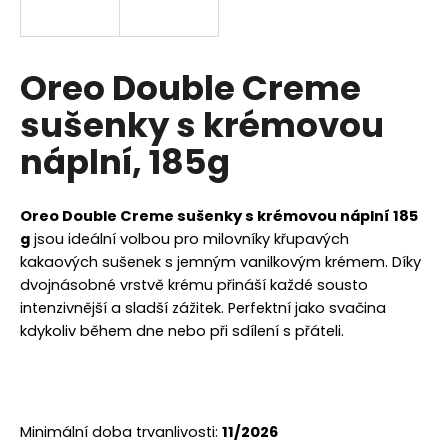
a
j
í
Oreo Double Creme
t
sušenky s krémovou
?
náplní, 185g
Oreo Double Creme sušenky s krémovou náplní 185
HLEDAT
g
jsou ideální volbou pro milovníky křupavých
kakaových sušenek s jemným vanilkovým krémem. Díky
dvojnásobné vrstvě krému přináší každé sousto
intenzivnější a sladší zážitek. Perfektní jako svačina
D
kdykoliv během dne nebo při sdílení s přáteli.
o
p
o
r
u
Minimální doba trvanlivosti:
11/2026