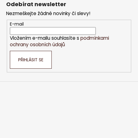
á
Odebírat newsletter
p
Nezmeškejte žádné novinky či slevy!
a
t
E-mail
í
Vložením e-mailu souhlasíte s
podmínkami
ochrany osobních údajů
PŘIHLÁSIT SE