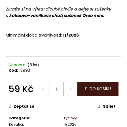
a
Zkraťte si na výletu dlouhé chvíle a dejte si sušenky
j
s
kakaovo-vanilkové chuti sušenek Oreo mini.
í
t
?
Minimální doba trvanlivosti:
11/2026
Skladem
(8 ks)
HLEDAT
Kód:
13993
59 Kč
DO KOŠÍKU
D
o
Měrná
cena:
p
Zeptat se
Sdílet
o
r
Kategorie
:
Tyčinky
u
Záruka
:
11/2026