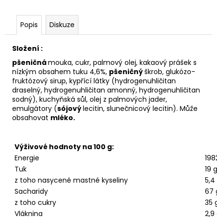
č
u
j
Popis
Diskuze
e
m
Složení :
e
pšeničná
mouka, cukr, palmový olej, kakaový prášek s
nízkým obsahem tuku 4,6%,
pšeničný
škrob, glukózo-
fruktózový sirup, kypřící látky (hydrogenuhličitan
LINDT
draselný, hydrogenuhličitan amonný, hydrogenuhličitan
HELLO
MLÉČNÉ
sodný), kuchyňská sůl, olej z palmových jader,
ČOKOLÁDOVÉ
emulgátory (
sójový
lecitin, slunečnicový lecitin). Může
PRALINKY
obsahovat
mléko.
6G
(MALÝ
SMAJLÍK)
Výživové hodnoty na 100 g:
11
Energie
198
Kč
Tuk
19 
z toho nasycené mastné kyseliny
5,4
Sacharidy
67 
z toho cukry
35 
Vláknina
2,9