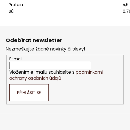
Protein
5,6
Sůl
0,7
Z
á
Odebírat newsletter
p
Nezmeškejte žádné novinky či slevy!
a
t
E-mail
í
Vložením e-mailu souhlasíte s
podmínkami
ochrany osobních údajů
PŘIHLÁSIT SE