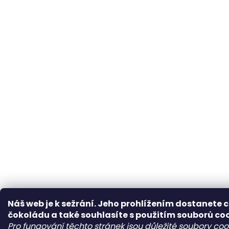
Náš web je k sežrání. Jeho prohlížením dostanete 
čokoládu a také souhlasíte s použitím souborů co
Pro fungování těchto stránek jsou důležité soubory cook