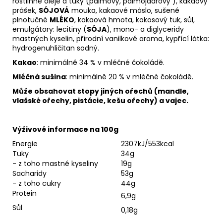
rostlinné oleje a tuky (palmový, palmojádrový ), kakaový
prášek,
SÓJOVÁ
mouka, kakaové máslo, sušené
plnotučné
MLÉKO
, kakaová hmota, kokosový tuk, sůl,
emulgátory: lecitiny (
SÓJA
), mono- a diglyceridy
mastných kyselin, přírodní vanilkové aroma, kypřící látka:
hydrogenuhličitan sodný.
Kakao
: minimálně 34 % v mléčné čokoládě.
Mléčná sušina
: minimálně 20 % v mléčné čokoládě.
Může obsahovat stopy jiných ořechů (mandle,
vlašské ořechy, pistácie, kešu ořechy) a vajec.
Výživové informace na 100g
Energie
2307kJ/553kcal
Tuky
34g
- z toho mastné kyseliny
19g
Sacharidy
53g
- z toho cukry
44g
Protein
6,9g
Sůl
0,18g