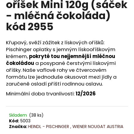
oříšek Mini 120g (sáček
a
- mléčná čokoláda)
j
í
kód 2955
t
?
Křupavý, svěží zážitek z lískových oříšků:
Pischinger oplatky s jemným lískooříškovým
krémem,
pokryté tou nejjemnější mléčnou
čokoládou
a posypané čerstvými lískovými
oříšky.
Naše vaflové rohy ve čtvercovém
HLEDAT
formátu lze jednoduše okusovat mezi jídly a
zaručeně osladí příští rodinnou oslavu.
Minimální doba trvanlivosti:
12/2026
D
o
p
o
Skladem
(38 ks)
r
Kód:
5003
Značka:
HEINDL - PISCHINGER , WIENER NOUGAT AUSTRIA
u