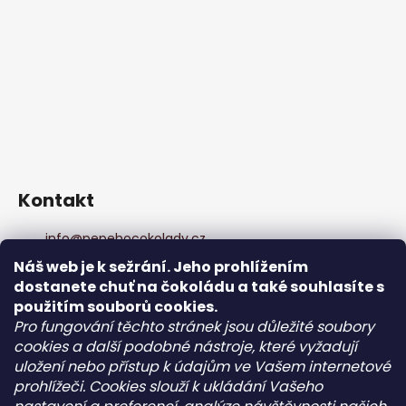
Kontakt
info
@
pepehocokolady.cz
+420702085600
Náš web je k sežrání. Jeho prohlížením
+420702085600
dostanete chuť na čokoládu a také souhlasíte s
Pepeho čokolády
použitím souborů cookies.
pepehocokolady.cz
Pro fungování těchto stránek jsou důležité soubory
cookies a další podobné nástroje, které vyžadují
uložení nebo přístup k údajům ve Vašem internetové
Informace pro vás
prohlížeči. Cookies slouží k ukládání Vašeho