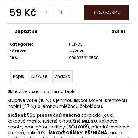
č
u
59 Kč
DO KOŠÍKU
j
Měrná
e
cena:
m
Zeptat se
Sdílet
e
Kategorie
:
HEINDL
Záruka
:
12/2026
LINDOR
PRALINKY
EAN
:
9003353119550
HOŘKÁ
ČOKOLÁDA
60%
Popis
Diskuze
Značka
12,5G
13
Skladujte v suchu a mimo teplo
Kč
Křupavé vafle (10 %) s jemnou lískooříškovou krémovou
náplní (27 %) a jemnou mléčnou čokoládou.
Složení
: 56%
plnotučná mléčná
čokoláda (cukr,
kakaové máslo, sušené plnotučné
MLÉKO
, kakaová
hmota, emulgátor: lecitiny (
SÓJOVÝ
), přírodní vanilkové
aroma), cukr, 10%
LÍSKOVÉ OŘÍŠKY, PŠENIČNÁ
mouka,