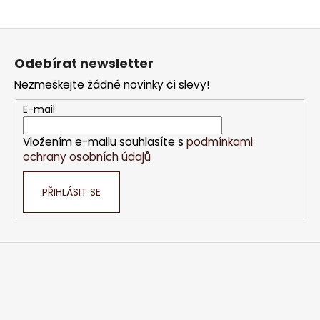
Z
á
Odebírat newsletter
p
Nezmeškejte žádné novinky či slevy!
a
t
E-mail
í
Vložením e-mailu souhlasíte s
podmínkami
ochrany osobních údajů
PŘIHLÁSIT SE