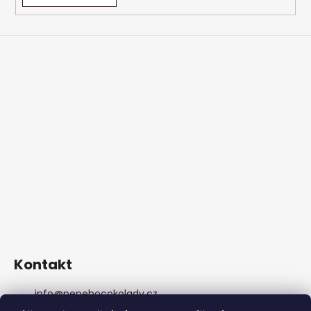
Kontakt
info
@
pepehocokolady.cz
+420702085600