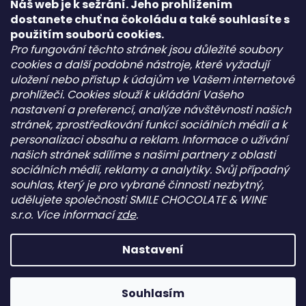
Náš web je k sežrání. Jeho prohlížením
+420702085600
dostanete chuť na čokoládu a také souhlasíte s
Pepeho čokolády
použitím souborů cookies.
pepehocokolady.cz
Pro fungování těchto stránek jsou důležité soubory
cookies a další podobné nástroje, které vyžadují
uložení nebo přístup k údajům ve Vašem internetové
Informace pro vás
prohlížeči. Cookies slouží k ukládání Vašeho
nastavení a preferencí, analýze návštěvnosti našich
Kontakt
stránek, zprostředkování funkcí sociálních médií a k
Obchodní podmínky
personalizaci obsahu a reklam. Informace o užívání
Podmínky ochrany osobních údajů - GDPR
našich stránek sdílíme s našimi partnery z oblasti
sociálních médií, reklamy a analytiky. Svůj případný
souhlas, který je pro vybrané činnosti nezbytný,
Facebook
udělujete společnosti SMILE CHOCOLATE & WINE
s.r.o. Více informací
zde
.
Nastavení
Vytvořil Shoptet
Copyright 2026
PEPEHO ČOKOLÁDY s.r.o.
. Všechna práva
Souhlasím
vyhrazena.