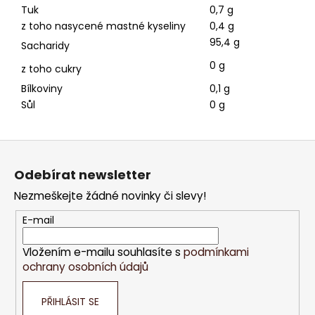
Tuk
0,7 g
z toho nasycené mastné kyseliny
0,4 g
95,4
g
Sacharidy
0
g
z toho cukry
Bílkoviny
0,1 g
Sůl
0 g
Z
á
Odebírat newsletter
p
Nezmeškejte žádné novinky či slevy!
a
t
E-mail
í
Vložením e-mailu souhlasíte s
podmínkami
ochrany osobních údajů
PŘIHLÁSIT SE