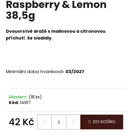
Raspberry & Lemon
a
38,5g
j
í
t
Dvouvrstvé dražé s malinovou a citronovou
?
příchutí. Se sladidly.
HLEDAT
Minimální doba trvanlivosti:
03/2027
D
Skladem
(18 ks)
o
Kód:
14917
p
o
42 Kč
r
DO KOŠÍKU
u
Měrná