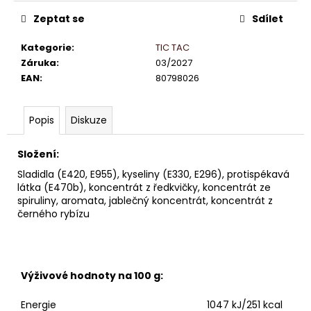
č
cena:
u
Zeptat se
Sdílet
j
e
Kategorie
:
TIC TAC
m
Záruka
:
03/2027
e
EAN
:
80798026
LINDT
Popis
Diskuze
HELLO
MLÉČNÉ
ČOKOLÁDOVÉ
Složení:
PRALINKY
Sladidla (E420, E955), kyseliny (E330, E296), protispékavá
6G
látka (E470b), koncentrát z ředkvičky, koncentrát ze
(MALÝ
spiruliny, aromata, jablečný koncentrát, koncentrát z
SMAJLÍK)
černého rybízu
11
Kč
Výživové hodnoty na 100 g:
Energie
1047 kJ/251 kcal