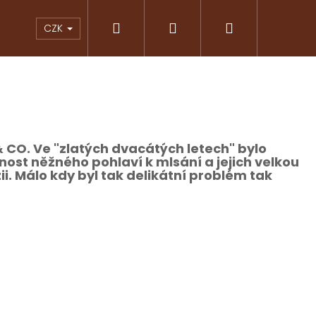
Hledat
Přihlášení
Nákupní
KY
ČOKOLÁDY
ZNAČKOVÁ KÁVA
PRAL
CZK
košík
 CO. Ve "zlatých dvacátých letech" bylo
ost něžného pohlaví k mlsání a jejich velkou
i. Málo kdy byl tak delikátní problém tak
Následující