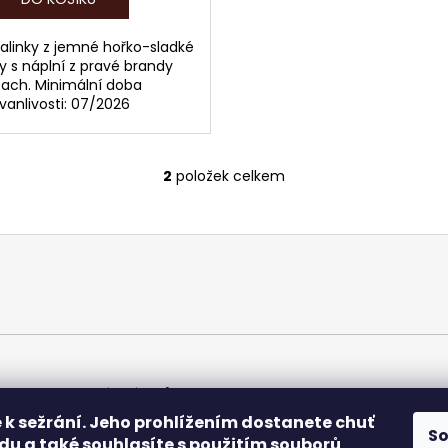
alinky z jemné hořko-sladké
y s náplní z pravé brandy
ach. Minimální doba
rvanlivosti: 07/2026
2
položek celkem
O
v
l
á
d
a
c
í
p
r
chrany osobních údajů
v
 k sežrání. Jeho prohlížením dostanete chuť
k
S
du a také souhlasíte s použitím souborů