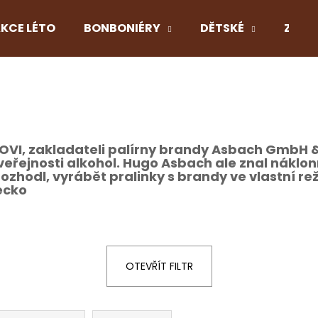
KCE LÉTO
BONBONIÉRY
DĚTSKÉ
Z LÁS
Co potřebujete najít?
HLEDAT
OVI
, zakladateli palírny brandy Asbach GmbH &
řejnosti alkohol. Hugo Asbach ale znal náklonn
zhodl, vyrábět pralinky s brandy ve vlastní reži
cko
Doporučujeme
OTEVŘÍT FILTR