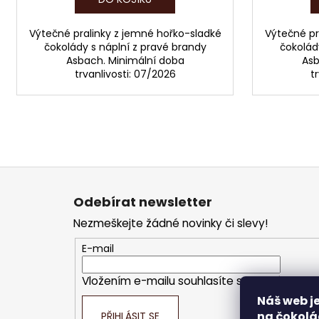
Výtečné pralinky z jemné hořko-sladké
Výtečné pr
čokolády s náplní z pravé brandy
čokolád
Asbach. Minimální doba
Asb
trvanlivosti: 07/2026
t
Z
á
Odebírat newsletter
p
Nezmeškejte žádné novinky či slevy!
a
t
E-mail
í
Vložením e-mailu souhlasíte s
podmínkami o
Náš web je
na čokolá
PŘIHLÁSIT SE