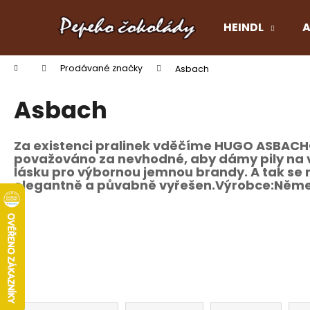
K
Přejít
na
o
HEINDL
A
obsah
Zpět
Zpět
š
do
do
í
Domů
Prodávané značky
Asbach
k
obchodu
obchodu
Asbach
Za existenci pralinek vděčíme
HUGO ASBACH
považováno za nevhodné, aby dámy pily na ve
lásku pro výbornou jemnou brandy. A tak se ro
elegantně a půvabně vyřešen.Výrobce:
Něme
Ř