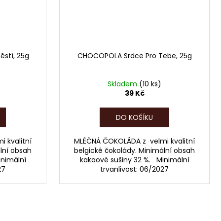
stí, 25g
CHOCOPOLA Srdce Pro Tebe, 25g
Skladem
(10 ks)
39 Kč
DO KOŠÍKU
 kvalitní
MLÉČNÁ ČOKOLÁDA z velmi kvalitní
lní obsah
belgické čokolády. Minimální obsah
inimální
kakaové sušiny 32 %. Minimální
27
trvanlivost: 06/2027