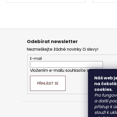
Z
á
Odebírat newsletter
p
Nezmeškejte žádné novinky či slevy!
a
t
E-mail
í
Vložením e-mailu souhlasíte s
podmínkami o
Náš web je
na čokolá
PŘIHLÁSIT SE
cookies.
Pro fungov
a další pod
přístup k 
slouží k u
Kont