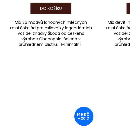
DO KOŠÍKU
Mix 36 motivů lahodných mléčných
Mix devíti
mini čokolád pro milovníky legendárních
mini čokolá
vozidel značky Škoda od českého
vozidel
výrobce Chocopola. Baleno v
výrob
průhledném blistru. Minimální...
průhled
149 KČ
–20 %