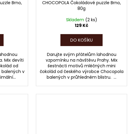
zzle Brno,
CHOCOPOLA Čokoládové puzzle Brno,
80g
Skladem
(2 ks)
129 Kč
DO KOŠÍKU
lahodnou
Darujte svým přátelům lahodnou
 Mix devíti
vzpomínku na návštěvu Prahy. Mix
kolád od
šestnácti motivů mléčných mini
 balených v
čokolád od českého výrobce Chocopola
mální...
balených v průhledném blistru. ...