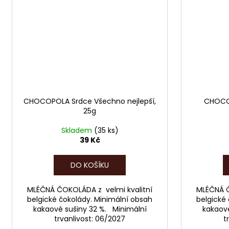
CHOCOPOLA Srdce Všechno nejlepší,
CHOCOP
25g
Skladem
(35 ks)
39 Kč
DO KOŠÍKU
MLÉČNÁ ČOKOLÁDA z velmi kvalitní
MLÉČNÁ Č
belgické čokolády. Minimální obsah
belgické
kakaové sušiny 32 %. Minimální
kakaové
trvanlivost: 06/2027
t