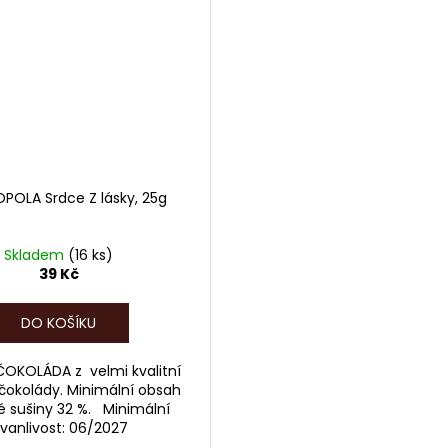
OLA Srdce Z lásky, 25g
Skladem
(16 ks)
39 Kč
DO KOŠÍKU
OKOLÁDA z velmi kvalitní
 čokolády. Minimální obsah
 sušiny 32 %. Minimální
rvanlivost: 06/2027