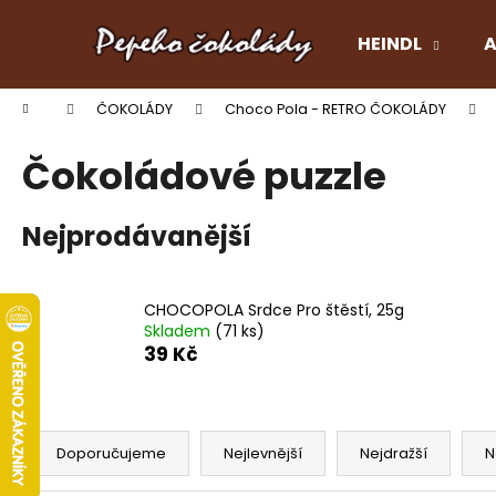
K
Přejít
na
o
HEINDL
A
obsah
Zpět
Zpět
š
do
do
í
Domů
ČOKOLÁDY
Choco Pola - RETRO ČOKOLÁDY
k
obchodu
obchodu
Čokoládové puzzle
Nejprodávanější
CHOCOPOLA Srdce Pro štěstí, 25g
Skladem
(71 ks)
39 Kč
Ř
a
Doporučujeme
Nejlevnější
Nejdražší
N
z