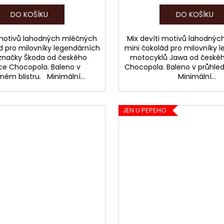
DO KOŠÍKU
DO KOŠÍKU
 motivů lahodných mléčných
Mix devíti motivů lahodný
d pro milovníky legendárních
mini čokolád pro milovníky 
 značky Škoda od českého
motocyklů Jawa od české
ce Chocopola. Baleno v
Chocopola. Baleno v průhled
ném blistru. Minimální...
Minimální...
JEN U PEPEHO