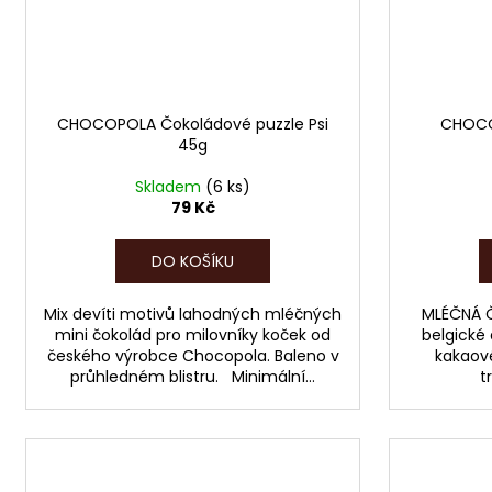
CHOCOPOLA Čokoládové puzzle Psi
CHOCOP
45g
Skladem
(6 ks)
79 Kč
DO KOŠÍKU
Mix devíti motivů lahodných mléčných
MLÉČNÁ Č
mini čokolád pro milovníky koček od
belgické
českého výrobce Chocopola. Baleno v
kakaové
průhledném blistru. Minimální...
t