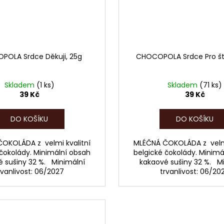
OLA Srdce Děkuji, 25g
CHOCOPOLA Srdce Pro ště
Skladem
(1 ks)
Skladem
(71 ks)
39 Kč
39 Kč
DO KOŠÍKU
DO KOŠÍKU
OKOLÁDA z velmi kvalitní
MLÉČNÁ ČOKOLÁDA z velmi
 čokolády. Minimální obsah
belgické čokolády. Minimá
 sušiny 32 %. Minimální
kakaové sušiny 32 %. M
rvanlivost: 06/2027
trvanlivost: 06/20