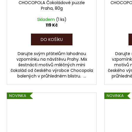
CHOCOPOLA Čokoládové puzzle
CHOCOPOLA
Praha, 80g
Skladem
(1 ks)
119 Kč
DO KOŠÍKU
Darujte svým přátelům lahodnou
Darujte
vzpomínku na návštěvu Prahy. Mix
vzpomínku
šestnácti motivů mléčných mini
motivů 
čokolád od českého výrobce Chocopola
českého vý
balených v průhledném blistru. ...
průhledném
NOVINKA
NOVINKA