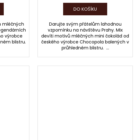
DO KOŠÍKU
ch mléčných
Darujte svým přátelům lahodnou
legendárních
vzpomínku na návštěvu Prahy. Mix
ho výrobce
devíti motivů mléčných mini čokolád od
ném blistru.
českého výrobce Chocopola balených v
průhledném blistru. ...