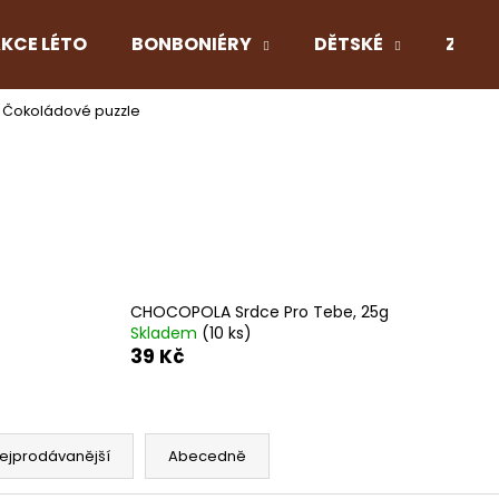
KCE LÉTO
BONBONIÉRY
DĚTSKÉ
Z LÁS
Čokoládové puzzle
Co potřebujete najít?
HLEDAT
Doporučujeme
CHOCOPOLA Srdce Pro Tebe, 25g
Skladem
(10 ks)
39 Kč
ejprodávanější
Abecedně