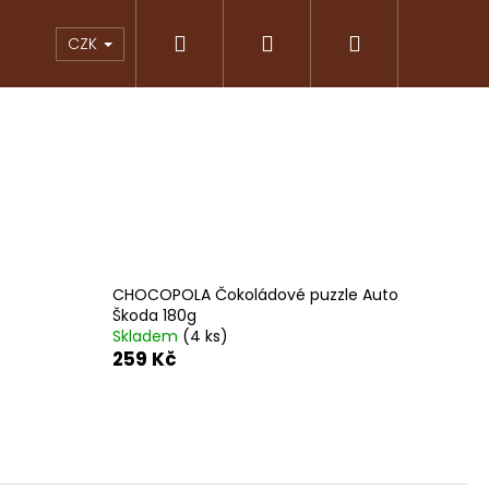
Hledat
Přihlášení
Nákupní
KY
ČOKOLÁDY
ZNAČKOVÁ KÁVA
PRAL
CZK
košík
CHOCOPOLA Čokoládové puzzle Auto
Škoda 180g
Skladem
(4 ks)
259 Kč
Následující