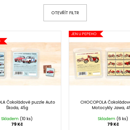
LINDOR PRALINKY HOŘKÁ ČOKOLÁDA
ČOKOLÁDKY LIN
60% 12,5G
KAKAA 5,5 G
OTEVŘÍT FILTR
13 Kč
5 Kč
JEN U PEPEHO
O
A Čokoládové puzzle Auto
CHOCOPOLA Čokoládové
Škoda, 45g
Motocykly Jawa, 4
Skladem
(10 ks)
Skladem
(6 ks)
79 Kč
79 Kč