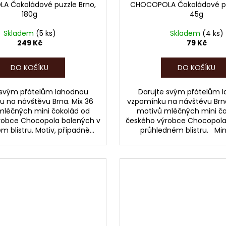
 Čokoládové puzzle Brno,
CHOCOPOLA Čokoládové pu
180g
45g
Skladem
(5 ks)
Skladem
(4 ks)
249 Kč
79 Kč
DO KOŠÍKU
DO KOŠÍKU
 svým přátelům lahodnou
Darujte svým přátelům 
 na návštěvu Brna. Mix 36
vzpomínku na návštěvu Brna.
mléčných mini čokolád od
motivů mléčných mini čo
robce Chocopola balených v
českého výrobce Chocopola
 blistru. Motiv, případně...
průhledném blistru. Mini