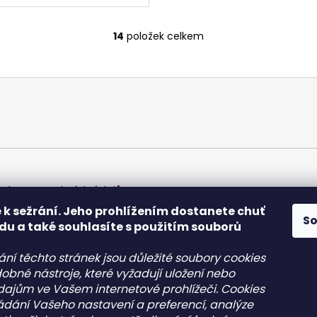
14
položek celkem
O
v
l
á
d
a
c
í
p
r
chrany osobních údajů
v
 k sežrání. Jeho prohlížením dostanete chuť
k
S
du a také souhlasíte s použitím souborů
y
v
ání těchto stránek jsou důležité soubory cookies
ý
obné nástroje, které vyžadují uložení nebo
p
údajům ve Vašem internetové prohlížeči. Cookies
i
kládání Vašeho nastavení a preferencí, analýze
s
akt
Informace pro vás