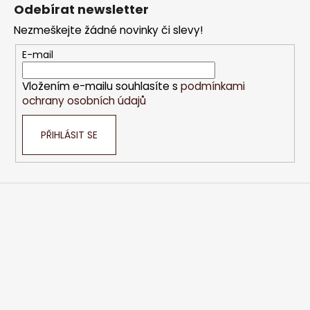
á
Odebírat newsletter
p
Nezmeškejte žádné novinky či slevy!
a
t
E-mail
í
Vložením e-mailu souhlasíte s
podmínkami
ochrany osobních údajů
PŘIHLÁSIT SE