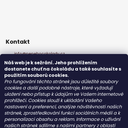
Kontakt
info
@
pepehocokolady.cz
+420702085600
Náš web je k sežrání. Jeho prohlížením
+420702085600
dostanete chuť na čokoládu a také souhlasíte s
Pepeho čokolády
použitím souborů cookies.
pepehocokolady.cz
Pro fungování těchto stránek jsou důležité soubory
cookies a další podobné nástroje, které vyžadují
uložení nebo přístup k údajům ve Vašem internetové
Informace pro vás
prohlížeči. Cookies slouží k ukládání Vašeho
nastavení a preferencí, analýze návštěvnosti našich
Kontakt
stránek, zprostředkování funkcí sociálních médií a k
Obchodní podmínky
personalizaci obsahu a reklam. Informace o užívání
Podmínky ochrany osobních údajů - GDPR
našich stránek sdílíme s našimi partnery z oblasti