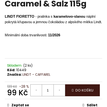
Caramel & Salz 115g
a
j
LINDT FIORETTO
 - pralinka s
 karamelovo-slanou
 náplní
í
pokrytá křupavou a jemnou čokoládou z alpského mléka Lindt.
t
?
Minimální doba trvanlivosti: 
11/2026
HLEDAT
Skladem
(2 ks)
Kód:
10449
Značka:
LINDT - CAFFAREL
D
o
p
139 Kč
–28 %
99 Kč
DO KOŠÍKU
o
r
Měrná
u
cena:
Zeptat se
Sdílet