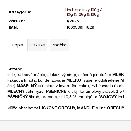
č
u
Lindt pralinky 100g &
Kategorie
:
j
110g & 125g & 135g
e
Záruka
:
11/2026
m
EAN
:
4000539141829
e
Popis
Diskuze
Značka
ČOKOLÁDKY
LINDT
EXCELLENCE
70%
Složení:
KAKAA
5,5
cukr, kakaové máslo, glukózový sirup, sušené plnotučné 
MLÉKO
,
G
kakaová hmota, kondenzované 
MLÉKO
, sušené odstředěné 
MLÉ
čistý 
MÁSELNÝ
 tuk, sirup z invertního cukru, zvlhčovadlo (sorbitol)
5
MLÉČNÝ
 cukr, rýže, 
PŠENIČNÉ
 klíčky, karamelový prášek 1,5 % ( 
Kč
PŠENIČNÝ
 škrob, aromata, sůl 0,3 %, emulgátor (
SOJOVÝ
 lecitin)
Může obsahovat 
LÍSKOVÉ OŘECHY, MANDLE 
a jiné
 OŘECHY.
Z