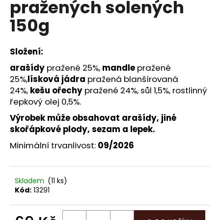
pražených solených
a
150g
j
í
t
Složení:
?
arašídy
pražené 25%,
mandle
pražené
25%,
lísková jádra
pražená blanšírovaná
24%,
kešu ořechy
pražené 24%, sůl 1,5%, rostlinný
řepkový olej 0,5%.
HLEDAT
Výrobek může obsahovat arašídy, jiné
skořápkové plody, sezam a lepek.
Minimální trvanlivost:
09/2026
D
o
p
Skladem
(11 ks)
o
Kód:
13291
r
u