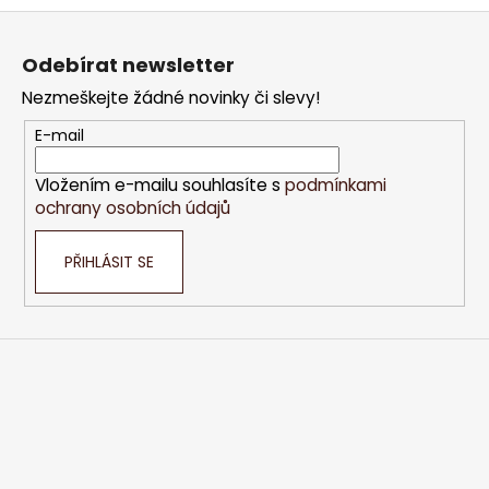
Z
á
Odebírat newsletter
p
Nezmeškejte žádné novinky či slevy!
a
t
E-mail
í
Vložením e-mailu souhlasíte s
podmínkami
ochrany osobních údajů
PŘIHLÁSIT SE