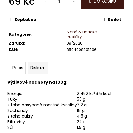
69 Kč
č
DO KOŠÍKU
u
Měrná
j
cena:
e
Zeptat se
Sdílet
m
Slané & Hořické
e
Kategorie
:
trubičky
Záruka
:
09/2026
EAN
:
8594008801896
LINDOR
PRALINKY
HOŘKÁ
ČOKOLÁDA
Popis
Diskuze
60%
12,5G
Výživové hodnoty na 100g
:
13
Kč
Energie
2 452 kJ/615 kcal
Tuky
53 g
z toho nasycené mastné kyseliny
7,2 g
Sacharidy
18 g
z toho cukry
4,5 g
Bílkoviny
22 g
Sůl
1,5 g