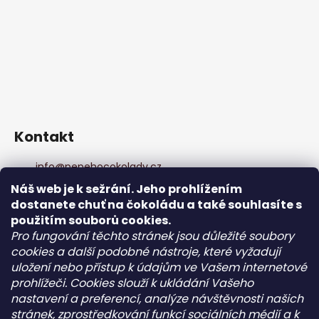
Kontakt
info
@
pepehocokolady.cz
+420702085600
Náš web je k sežrání. Jeho prohlížením
+420702085600
dostanete chuť na čokoládu a také souhlasíte s
Pepeho čokolády
použitím souborů cookies.
pepehocokolady.cz
Pro fungování těchto stránek jsou důležité soubory
cookies a další podobné nástroje, které vyžadují
uložení nebo přístup k údajům ve Vašem internetové
Informace pro vás
prohlížeči. Cookies slouží k ukládání Vašeho
nastavení a preferencí, analýze návštěvnosti našich
Kontakt
stránek, zprostředkování funkcí sociálních médií a k