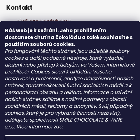
Kontakt
info
@
pepehocokolady.cz
+420702085600
Náš web je k sežrání. Jeho prohlížením
+420702085600
dostanete chuť na čokoládu a také souhlasíte s
Pepeho čokolády
použitím souborů cookies.
pepehocokolady.cz
Pro fungování těchto stránek jsou důležité soubory
cookies a další podobné nástroje, které vyžadují
uložení nebo přístup k údajům ve Vašem internetové
Informace pro vás
prohlížeči. Cookies slouží k ukládání Vašeho
nastavení a preferencí, analýze návštěvnosti našich
Kontakt
stránek, zprostředkování funkcí sociálních médií a k
Obchodní podmínky
personalizaci obsahu a reklam. Informace o užívání
Podmínky ochrany osobních údajů - GDPR
našich stránek sdílíme s našimi partnery z oblasti
sociálních médií, reklamy a analytiky. Svůj případný
souhlas, který je pro vybrané činnosti nezbytný,
Facebook
udělujete společnosti SMILE CHOCOLATE & WINE
s.r.o. Více informací
zde
.