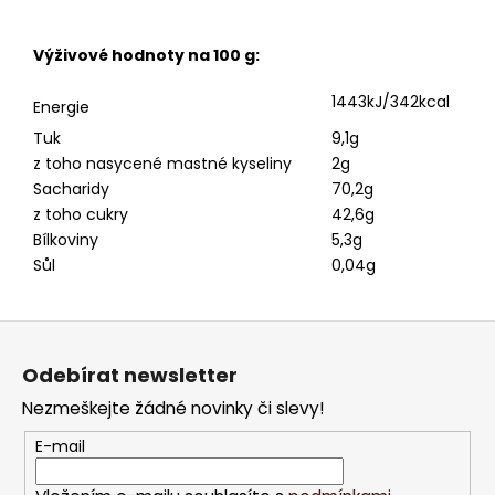
Výživové hodnoty na 100 g:
1443
kJ/342kcal
Energie
Tuk
9,1g
z toho nasycené mastné kyseliny
2g
Sacharidy
70,2g
z toho cukry
42,6g
Bílkoviny
5,3g
Sůl
0,04g
Z
á
Odebírat newsletter
p
Nezmeškejte žádné novinky či slevy!
a
t
E-mail
í