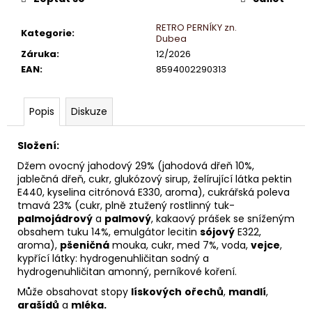
č
u
RETRO PERNÍKY zn.
j
Kategorie
:
Dubea
e
Záruka
:
12/2026
m
EAN
:
8594002290313
e
Popis
Diskuze
DUBEA
JAHODOVÝ
DORTÍK
Složení:
PERNÍK
Džem ovocný jahodový 29% (jahodová dřeň 10%,
MEDOVÝ
60
jablečná dřeň, cukr, glukózový sirup, želírující látka pektin
G
E440, kyselina citrónová E330, aroma), cukrářská poleva
tmavá 23% (cukr, plně ztužený rostlinný tuk-
11
palmojádrový
a
palmový
, kakaový prášek se sníženým
Kč
obsahem tuku 14%, emulgátor lecitin
sójový
E322,
Původně:
14
aroma),
pšeničná
mouka, cukr, med 7%, voda,
vejce
,
Kč
kypřící látky: hydrogenuhličitan sodný a
hydrogenuhličitan amonný, perníkové koření.
Může obsahovat stopy
lískových
ořechů
,
mandlí
,
arašídů
a
mléka.