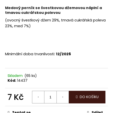
a
Medový perník se švestkovou džemovou náplní a
j
tmavou cukrářskou polevou
í
(ovocný švestkový džem 29%, tmavá cukrářská poleva
t
23%, med 7%)
?
Minimální doba trvanlivosti:
12/2026
HLEDAT
Skladem
(65 ks)
D
Kód:
14437
o
p
7 Kč
o
DO KOŠÍKU
r
Měrná
u
cena:
Zeptat se
Sdílet